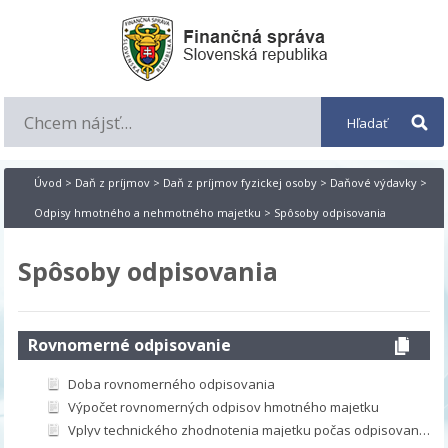
Úvod
>
Daň z príjmov
>
Daň z príjmov fyzickej osoby
>
Daňové výdavky
>
Odpisy hmotného a nehmotného majetku
> Spôsoby odpisovania
Spôsoby odpisovania
Rovnomerné odpisovanie
Doba rovnomerného odpisovania
Výpočet rovnomerných odpisov hmotného majetku
Vplyv technického zhodnotenia majetku počas odpisovania na výpočet odpisov