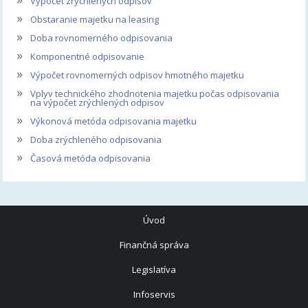
Výpočet zrýchlených odpisov
»
Obstaranie majetku na leasing
»
Doba rovnomerného odpisovania
»
Komponentné odpisovanie
»
Výpočet rovnomerných odpisov hmotného majetku
»
Vplyv technického zhodnotenia majetku počas odpisovania
na výpočet zrýchlených odpisov
»
Výkonová metóda odpisovania majetku
»
Doba zrýchleného odpisovania
»
Časová metóda odpisovania
Úvod
Finančná správa
Legislatíva
Infoservis