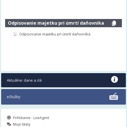
Odpisovanie majetku pri úmrtí daňovníka
Odpisovanie majetku pri úmrtí daňovníka
Aktuálne: dane a clá
eSlužby
Prihlásenie - LiveAgent
Moje tikety