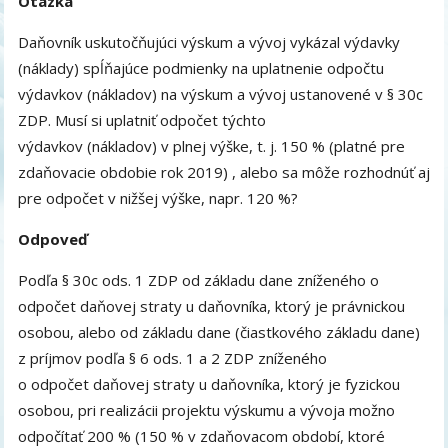
Otázka
Daňovník uskutočňujúci výskum a vývoj vykázal výdavky
(náklady) spĺňajúce podmienky na uplatnenie odpočtu
výdavkov (nákladov) na výskum a vývoj ustanovené v § 30c
ZDP. Musí si uplatniť odpočet týchto
výdavkov (nákladov) v plnej výške, t. j. 150 % (platné pre
zdaňovacie obdobie rok 2019) , alebo sa môže rozhodnúť aj
pre odpočet v nižšej výške, napr. 120 %?
Odpoveď
Podľa § 30c ods. 1 ZDP od základu dane zníženého o
odpočet daňovej straty u daňovníka, ktorý je právnickou
osobou, alebo od základu dane (čiastkového základu dane)
z príjmov podľa § 6 ods. 1 a 2 ZDP zníženého
o odpočet daňovej straty u daňovníka, ktorý je fyzickou
osobou, pri realizácii projektu výskumu a vývoja možno
odpočítať 200 % (150 % v zdaňovacom období, ktoré