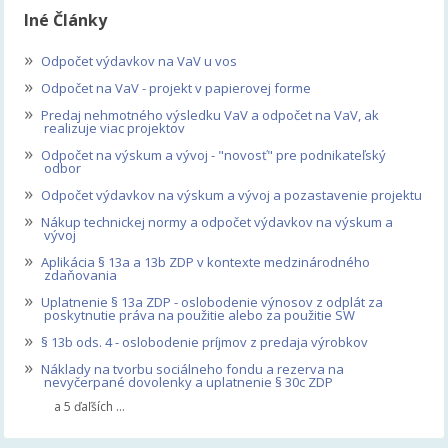
Iné Články
»
Odpočet výdavkov na VaV u vos
»
Odpočet na VaV - projekt v papierovej forme
»
Predaj nehmotného výsledku VaV a odpočet na VaV, ak
realizuje viac projektov
»
Odpočet na výskum a vývoj - "novosť" pre podnikateľský
odbor
»
Odpočet výdavkov na výskum a vývoj a pozastavenie projektu
»
Nákup technickej normy a odpočet výdavkov na výskum a
vývoj
»
Aplikácia § 13a a 13b ZDP v kontexte medzinárodného
zdaňovania
»
Uplatnenie § 13a ZDP - oslobodenie výnosov z odplát za
poskytnutie práva na použitie alebo za použitie SW
»
§ 13b ods. 4 - oslobodenie príjmov z predaja výrobkov
»
Náklady na tvorbu sociálneho fondu a rezerva na
nevyčerpané dovolenky a uplatnenie § 30c ZDP
a 5 ďaľších ...