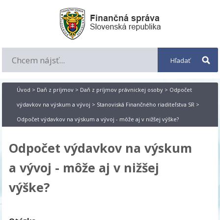
Úvod
>
Daň z príjmov
>
Daň z príjmov právnickej osoby
>
Odpočet
výdavkov na výskum a vývoj
>
Stanoviská Finančného riaditeľstva SR
>
Odpočet výdavkov na výskum a vývoj - môže aj v nižšej výške?
Odpočet výdavkov na výskum
a vývoj - môže aj v nižšej
výške?