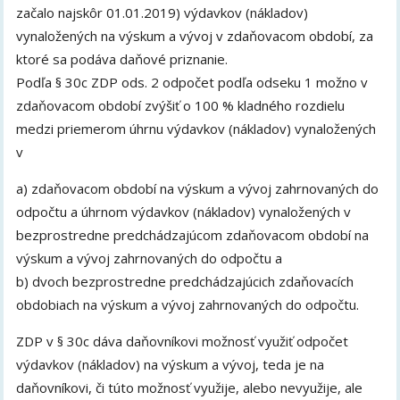
začalo najskôr 01.01.2019) výdavkov (nákladov)
vynaložených na výskum a vývoj v zdaňovacom období, za
ktoré sa podáva daňové priznanie.
Podľa § 30c ZDP ods. 2 odpočet podľa odseku 1 možno v
zdaňovacom období zvýšiť o 100 % kladného rozdielu
medzi priemerom úhrnu výdavkov (nákladov) vynaložených
v
a) zdaňovacom období na výskum a vývoj zahrnovaných do
odpočtu a úhrnom výdavkov (nákladov) vynaložených v
bezprostredne predchádzajúcom zdaňovacom období na
výskum a vývoj zahrnovaných do odpočtu a
b) dvoch bezprostredne predchádzajúcich zdaňovacích
obdobiach na výskum a vývoj zahrnovaných do odpočtu.
ZDP v § 30c dáva daňovníkovi možnosť využiť odpočet
výdavkov (nákladov) na výskum a vývoj, teda je na
daňovníkovi, či túto možnosť využije, alebo nevyužije, ale