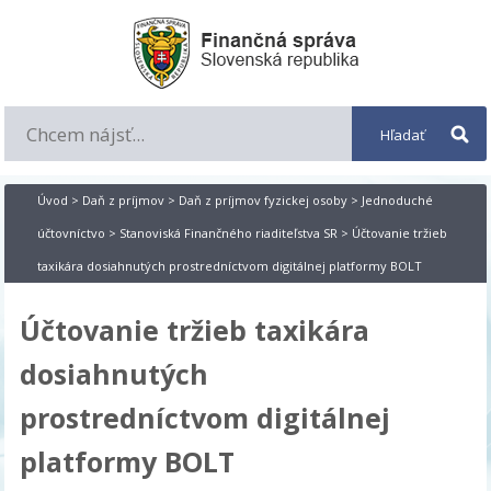
Úvod
>
Daň z príjmov
>
Daň z príjmov fyzickej osoby
>
Jednoduché
účtovníctvo
>
Stanoviská Finančného riaditeľstva SR
> Účtovanie tržieb
taxikára dosiahnutých prostredníctvom digitálnej platformy BOLT
Účtovanie tržieb taxikára
dosiahnutých
prostredníctvom digitálnej
platformy BOLT