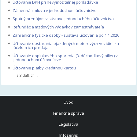
»
Účtovanie DPH pri nevymožiteľnej pohľadávke
»
Zámenná zmluva v jednoduchom účtovníctve
»
Spätný prenájom v sústave jednoduchého účtovníctva
»
Refundácia mzdových výdavkov zamestnávateľa
»
Zahraničné fyzické osoby - sústava účtovania po 1.1.2020
»
Účtovanie obstarania ojazdených motorových vozidiel za
účelom ich predaja
»
Účtovanie doplnkového sporenia (3. dôchodkový pilier) v
jednoduchom účtovníctve
»
Účtovanie platby kreditnou kartou
a 3 ďaľších ...
Úvod
Finančná správa
Legislatíva
Infoservis