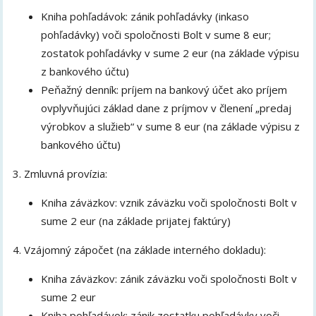
Kniha pohľadávok: zánik pohľadávky (inkaso
pohľadávky) voči spoločnosti Bolt v sume 8 eur;
zostatok pohľadávky v sume 2 eur (na základe výpisu
z bankového účtu)
Peňažný denník: príjem na bankový účet ako príjem
ovplyvňujúci základ dane z príjmov v členení „predaj
výrobkov a služieb“ v sume 8 eur (na základe výpisu z
bankového účtu)
3. Zmluvná provízia:
Kniha záväzkov: vznik záväzku voči spoločnosti Bolt v
sume 2 eur (na základe prijatej faktúry)
4. Vzájomný zápočet (na základe interného dokladu):
Kniha záväzkov: zánik záväzku voči spoločnosti Bolt v
sume 2 eur
Kniha pohľadávok: zánik zostatku pohľadávky voči