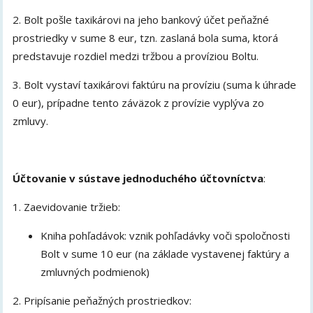
2. Bolt pošle taxikárovi na jeho bankový účet peňažné
prostriedky v sume 8 eur, tzn. zaslaná bola suma, ktorá
predstavuje rozdiel medzi tržbou a províziou Boltu.
3. Bolt vystaví taxikárovi faktúru na províziu (suma k úhrade
0 eur), prípadne tento záväzok z provízie vyplýva zo
zmluvy.
Účtovanie v sústave jednoduchého účtovníctva
:
1. Zaevidovanie tržieb:
Kniha pohľadávok: vznik pohľadávky voči spoločnosti
Bolt v sume 10 eur (na základe vystavenej faktúry a
zmluvných podmienok)
2. Pripísanie peňažných prostriedkov: