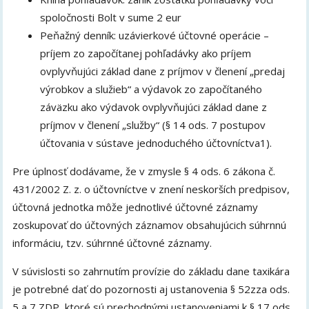
spoločnosti Bolt v sume 2 eur
Peňažný denník: uzávierkové účtovné operácie –
príjem zo započítanej pohľadávky ako príjem
ovplyvňujúci základ dane z príjmov v členení „predaj
výrobkov a služieb“ a výdavok zo započítaného
záväzku ako výdavok ovplyvňujúci základ dane z
príjmov v členení „služby“ (§ 14 ods. 7 postupov
účtovania v sústave jednoduchého účtovníctva1).
Pre úplnosť dodávame, že v zmysle § 4 ods. 6 zákona č.
431/2002 Z. z. o účtovníctve v znení neskorších predpisov,
účtovná jednotka môže jednotlivé účtovné záznamy
zoskupovať do účtovných záznamov obsahujúcich súhrnnú
informáciu, tzv. súhrnné účtovné záznamy.
V súvislosti so zahrnutím provízie do základu dane taxikára
je potrebné dať do pozornosti aj ustanovenia § 52zza ods.
5 a 7 ZDP, ktoré sú prechodnými ustanoveniami k § 17 ods.