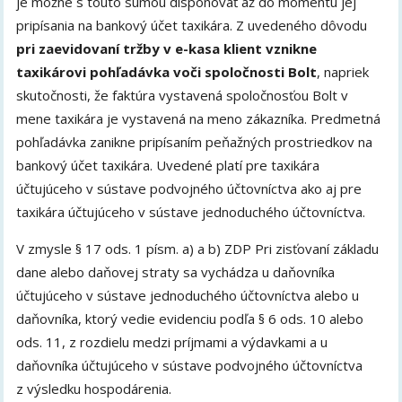
je možné s touto sumou disponovať až do momentu jej
pripísania na bankový účet taxikára. Z uvedeného dôvodu
pri zaevidovaní tržby v e-kasa klient vznikne
taxikárovi pohľadávka voči spoločnosti Bolt
, napriek
skutočnosti, že faktúra vystavená spoločnosťou Bolt v
mene taxikára je vystavená na meno zákazníka. Predmetná
pohľadávka zanikne pripísaním peňažných prostriedkov na
bankový účet taxikára. Uvedené platí pre taxikára
účtujúceho v sústave podvojného účtovníctva ako aj pre
taxikára účtujúceho v sústave jednoduchého účtovníctva.
V zmysle § 17 ods. 1 písm. a) a b) ZDP Pri zisťovaní základu
dane alebo daňovej straty sa vychádza u daňovníka
účtujúceho v sústave jednoduchého účtovníctva alebo u
daňovníka, ktorý vedie evidenciu podľa § 6 ods. 10 alebo
ods. 11, z rozdielu medzi príjmami a výdavkami a u
daňovníka účtujúceho v sústave podvojného účtovníctva
z výsledku hospodárenia.