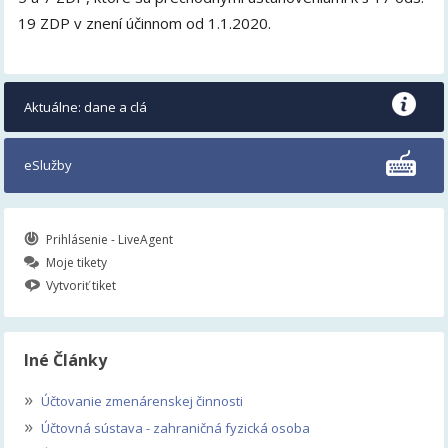
19 ZDP v znení účinnom od 1.1.2020.
Aktuálne: dane a clá
eSlužby
Prihlásenie - LiveAgent
Moje tikety
Vytvoriť tiket
Iné Články
»
Účtovanie zmenárenskej činnosti
»
Účtovná sústava - zahraničná fyzická osoba