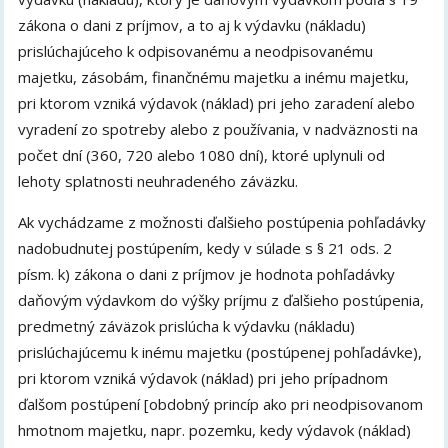
zákona o dani z príjmov, a to aj k výdavku (nákladu)
prislúchajúceho k odpisovanému a neodpisovanému
majetku, zásobám, finančnému majetku a inému majetku,
pri ktorom vzniká výdavok (náklad) pri jeho zaradení alebo
vyradení zo spotreby alebo z používania, v nadväznosti na
počet dní (360, 720 alebo 1080 dní), ktoré uplynuli od
lehoty splatnosti neuhradeného záväzku.
Ak vychádzame z možnosti ďalšieho postúpenia pohľadávky
nadobudnutej postúpením, kedy v súlade s § 21 ods. 2
písm. k) zákona o dani z príjmov je hodnota pohľadávky
daňovým výdavkom do výšky príjmu z ďalšieho postúpenia,
predmetný záväzok prislúcha k výdavku (nákladu)
prislúchajúcemu k inému majetku (postúpenej pohľadávke),
pri ktorom vzniká výdavok (náklad) pri jeho prípadnom
ďalšom postúpení [obdobný princíp ako pri neodpisovanom
hmotnom majetku, napr. pozemku, kedy výdavok (náklad)