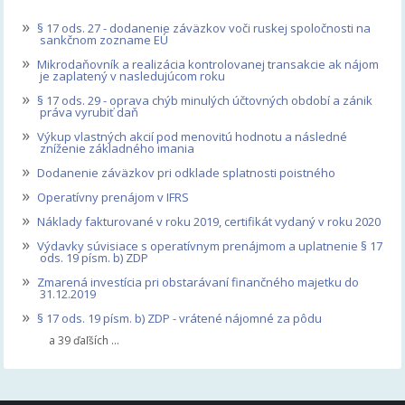
»
§ 17 ods. 27 - dodanenie záväzkov voči ruskej spoločnosti na
sankčnom zozname EÚ
»
Mikrodaňovník a realizácia kontrolovanej transakcie ak nájom
je zaplatený v nasledujúcom roku
»
§ 17 ods. 29 - oprava chýb minulých účtovných období a zánik
práva vyrubiť daň
»
Výkup vlastných akcií pod menovitú hodnotu a následné
zníženie základného imania
»
Dodanenie záväzkov pri odklade splatnosti poistného
»
Operatívny prenájom v IFRS
»
Náklady fakturované v roku 2019, certifikát vydaný v roku 2020
»
Výdavky súvisiace s operatívnym prenájmom a uplatnenie § 17
ods. 19 písm. b) ZDP
»
Zmarená investícia pri obstarávaní finančného majetku do
31.12.2019
»
§ 17 ods. 19 písm. b) ZDP - vrátené nájomné za pôdu
a 39 ďaľších ...