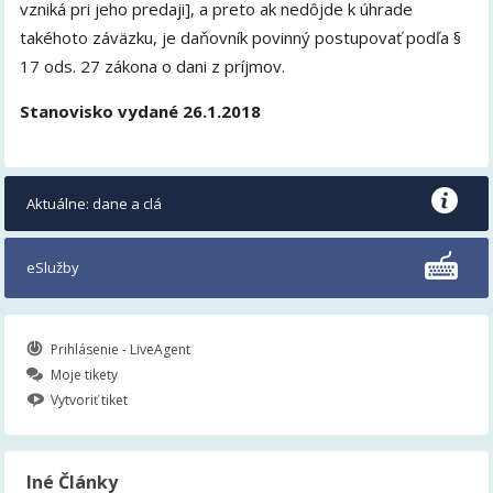
vzniká pri jeho predaji], a preto ak nedôjde k úhrade
takéhoto záväzku, je daňovník povinný postupovať podľa §
17 ods. 27 zákona o dani z príjmov.
Stanovisko vydané 26.1.2018
Aktuálne: dane a clá
eSlužby
Prihlásenie - LiveAgent
Moje tikety
Vytvoriť tiket
Iné Články