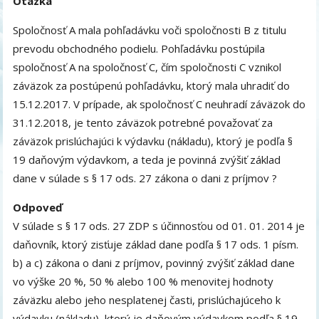
Otázka
Spoločnosť A mala pohľadávku voči spoločnosti B z titulu
prevodu obchodného podielu. Pohľadávku postúpila
spoločnosť A na spoločnosť C, čím spoločnosti C vznikol
záväzok za postúpenú pohľadávku, ktorý mala uhradiť do
15.12.2017. V prípade, ak spoločnosť C neuhradí záväzok do
31.12.2018, je tento záväzok potrebné považovať za
záväzok prislúchajúci k výdavku (nákladu), ktorý je podľa §
19 daňovým výdavkom, a teda je povinná zvýšiť základ
dane v súlade s § 17 ods. 27 zákona o dani z príjmov ?
Odpoveď
V súlade s § 17 ods. 27 ZDP s účinnosťou od 01. 01. 2014 je
daňovník, ktorý zisťuje základ dane podľa § 17 ods. 1 písm.
b) a c) zákona o dani z príjmov, povinný zvýšiť základ dane
vo výške 20 %, 50 % alebo 100 % menovitej hodnoty
záväzku alebo jeho nesplatenej časti, prislúchajúceho k
výdavku (nákladu), ktorý je daňovým výdavkom podľa § 19