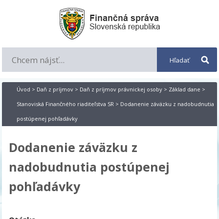
Úvod
>
Daň z príjmov
>
Daň z príjmov právnickej osoby
>
Základ dane
>
Stanoviská Finančného riaditeľstva SR
> Dodanenie záväzku z nadobudnutia
postúpenej pohľadávky
Dodanenie záväzku z
nadobudnutia postúpenej
pohľadávky