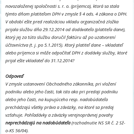
novozaloženej spoločnosti s. r. o. (príjemca), ktorá sa stala
týmto dňom platiteľom DPH v zmysle § 4 ods. 4 zákona o DPH.
V období ešte pred realizáciou vkladu organizačná zložka
prijala službu dňa 29.12.2014 od dodávateľa (platiteľa dane),
ktorý jej za túto službu doručil faktúru až po uzatvorení
účtovníctva (t. j. po 5.1.2015). Ktorý platiteľ dane – vkladateľ
alebo príjemca si môže odpočítať DPH z dodávky služby, ktoré
prijal ešte vkladateľ do 31.12.2014?
Odpoveď
V zmysle ustanovení Obchodného zákonníka, pri vložení
podniku alebo jeho časti, tak isto ako pri predaji podniku
alebo jeho časti, na kupujúceho resp. nadobúdateľa
prechádzajú všetky práva a záväzky, na ktoré sa predaj
vzťahuje. Pohľadávky a záväzky verejnoprávnej povahy
neprechádzajú na nadobúdateľa
(rozhodnutie NS SR č. 2 Sž-
o-KS 56/04).