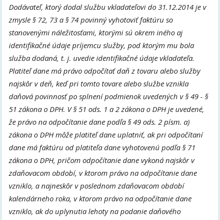
Dodávateľ, ktorý dodal službu vkladateľovi do 31.12.2014 je v
zmysle § 72, 73 a § 74 povinný vyhotoviť faktúru so
stanovenými náležitosťami, ktorými sú okrem iného aj
identifikačné údaje príjemcu služby, pod ktorým mu bola
služba dodaná, t. j. uvedie identifikačné údaje vkladateľa.
Platiteľ dane má právo odpočítať daň z tovaru alebo služby
najskôr v deň, keď pri tomto tovare alebo službe vznikla
daňová povinnosť po splnení podmienok uvedených v § 49 - §
51 zákona o DPH. V § 51 ods. 1 a 2 zákona o DPH je uvedené,
že právo na odpočítanie dane podľa § 49 ods. 2 písm. a)
zákona o DPH môže platiteľ dane uplatniť, ak pri odpočítaní
dane má faktúru od platiteľa dane vyhotovenú podľa § 71
zákona o DPH, pričom odpočítanie dane vykoná najskôr v
zdaňovacom období, v ktorom právo na odpočítanie dane
vzniklo, a najneskôr v poslednom zdaňovacom období
kalendárneho roka, v ktorom právo na odpočítanie dane
vzniklo, ak do uplynutia lehoty na podanie daňového