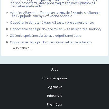
so spoločnosťami, ktoré pred svojím zánikom uplatňovali
rozdielne koeficienty
»
Výpočet výšky odpočítanej DPH v zmysle § 54 ods. 5 zákona o
DPH v prípade zmeny účtovného obdobia
»
Odpočítanie dane z nákupu AG testov pre zamestnancov
»
Odpočítanie dane pri dovoze tovaru – zásielky nízkej hodnoty
»
Zlúčenie spoločností a úprava odpočítanej dane
»
Odpočítanie dane pri dovoze v rámci reklamácie tovaru
a 15 ďaľších ...
Úvod
Finančná správa
Legislatíva
Infoservis
Pre médiá