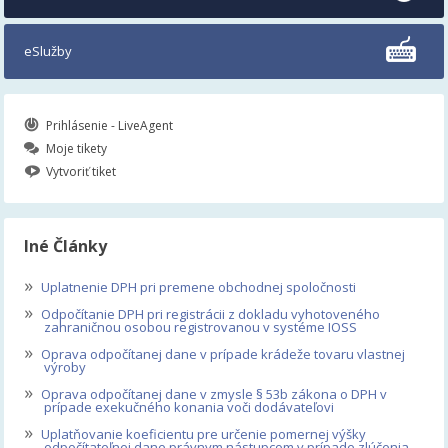
eSlužby
Prihlásenie - LiveAgent
Moje tikety
Vytvoriť tiket
Iné Články
»
Uplatnenie DPH pri premene obchodnej spoločnosti
»
Odpočítanie DPH pri registrácii z dokladu vyhotoveného
zahraničnou osobou registrovanou v systéme IOSS
»
Oprava odpočítanej dane v prípade krádeže tovaru vlastnej
výroby
»
Oprava odpočítanej dane v zmysle § 53b zákona o DPH v
prípade exekučného konania voči dodávateľovi
»
Uplatňovanie koeficientu pre určenie pomernej výšky
odpočítateľnej dane právnym nástupcom v prípade zlúčenia