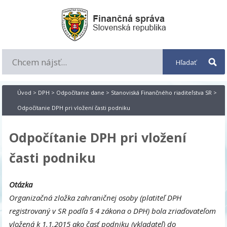
Úvod
>
DPH
>
Odpočítanie dane
>
Stanoviská Finančného riaditeľstva SR
>
Odpočítanie DPH pri vložení časti podniku
Odpočítanie DPH pri vložení
časti podniku
Otázka
Organizačná zložka zahraničnej osoby (platiteľ DPH
registrovaný v SR podľa § 4 zákona o DPH) bola zriaďovateľom
vložená k 1.1.2015 ako časť podniku (vkladateľ) do