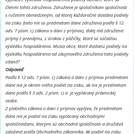
členmi tohto združenia. Združenie je spoločníkom spoločnosti
s ručením obmedzeným, od ktorej každoročne dostáva podiely
na zisku (tieto nie sú predmetom dane združenia podľa § 12
ods. 7 písm. c) zákona o dani z príjmov), ďalej má združenie
príjmy z prenájmu, z úrokov z pôžičky, ktoré sú súčasťou
výsledku hospodárenia. Musia obce, ktoré dostanú podiely na
výsledku hospodárenia od záujmového združenia tieto podiely
zdaniť?
Odpoveď
Podľa § 12 ods. 7 písm. c) zákona o dani z príjmov predmetom
dane nie je okrem iného podiel na zisku, ak nie je predmetom
dane podľa § 3 ods. 2 písm. c) a je vyplácaný právnickej
osobe.
Z platného zákona o dani z príjmov vyplýva, že predmetom
dane nie je podiel na zisku vyplácaný obchodnými
spoločnosťami, ktorými sú obchodné spoločnosti a družstvá
založené podľa Obchodného zákonníka. Ak podiel na zisku