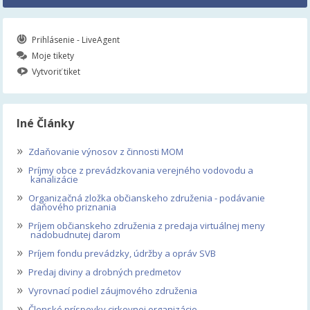
Prihlásenie - LiveAgent
Moje tikety
Vytvoriť tiket
Iné Články
»
Zdaňovanie výnosov z činnosti MOM
»
Príjmy obce z prevádzkovania verejného vodovodu a
kanalizácie
»
Organizačná zložka občianskeho združenia - podávanie
daňového priznania
»
Príjem občianskeho združenia z predaja virtuálnej meny
nadobudnutej darom
»
Príjem fondu prevádzky, údržby a opráv SVB
»
Predaj diviny a drobných predmetov
»
Vyrovnací podiel záujmového združenia
»
Členské príspevky cirkevnej organizácie