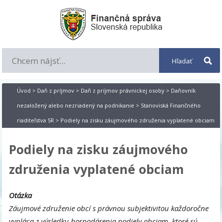
Úvod
>
Daň z príjmov
>
Daň z príjmov právnickej osoby
>
Daňovník
nezaložený alebo nezriadený na podnikanie
>
Stanoviská Finančného
riaditeľstva SR
> Podiely na zisku záujmového združenia vyplatené obciam
Podiely na zisku záujmového
združenia vyplatené obciam
Otázka
Záujmové združenie obcí s právnou subjektivitou každoročne
vypláca z výsledku hospodárenia podiely obciam, ktoré sú