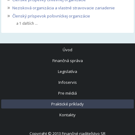
»
Nezisková organizácia a vlastné stravovacie zariadenie
»
Členský príspevok poľovníckej organizácie
a 1 ďaľších ...
Úvod
Finančná správa
Legislatíva
Infoservis
Pre médiá
Praktické príklady
Kontakty
Copyright © 2013
Finančné riaditeľstvo SR