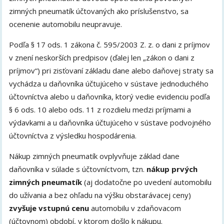
zimných pneumatík účtovaných ako príslušenstvo, sa
ocenenie automobilu neupravuje.
Podľa § 17 ods. 1 zákona č. 595/2003 Z. z. o dani z príjmov
v znení neskorších predpisov (ďalej len „zákon o dani z
príjmov“) pri zisťovaní základu dane alebo daňovej straty sa
vychádza u daňovníka účtujúceho v sústave jednoduchého
účtovníctva alebo u daňovníka, ktorý vedie evidenciu podľa
§ 6 ods. 10 alebo ods. 11 z rozdielu medzi príjmami a
výdavkami a u daňovníka účtujúceho v sústave podvojného
účtovníctva z výsledku hospodárenia.
Nákup zimných pneumatík ovplyvňuje základ dane
daňovníka v súlade s účtovníctvom, tzn.
nákup prvých
zimných pneumatík
(aj dodatočne po uvedení automobilu
do užívania a bez ohľadu na výšku obstarávacej ceny)
zvyšuje vstupnú cenu
automobilu v zdaňovacom
(účtovnom) období, v ktorom došlo k nákupu.