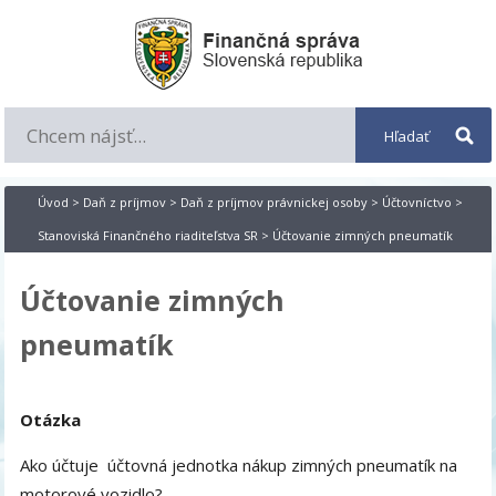
Úvod
>
Daň z príjmov
>
Daň z príjmov právnickej osoby
>
Účtovníctvo
>
Stanoviská Finančného riaditeľstva SR
> Účtovanie zimných pneumatík
Účtovanie zimných
pneumatík
Otázka
Ako účtuje účtovná jednotka nákup zimných pneumatík na
motorové vozidlo?