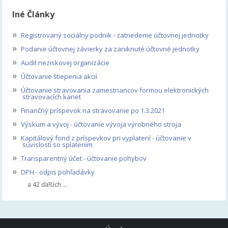
Iné Články
»
Registrovaný sociálny podnik - zatriedenie účtovnej jednotky
»
Podanie účtovnej závierky za zaniknuté účtovné jednotky
»
Audit neziskovej organizácie
»
Účtovanie štiepenia akcií
»
Účtovanie stravovania zamestnancov formou elektronických
stravovacích kariet
»
Finančný príspevok na stravovanie po 1.3.2021
»
Výskum a vývoj - účtovanie vývoja výrobného stroja
»
Kapitálový fond z príspevkov pri vyplatení - účtovanie v
súvislosti so splatením
»
Transparentný účet - účtovanie pohybov
»
DPH - odpis pohľadávky
a 42 ďaľších ...