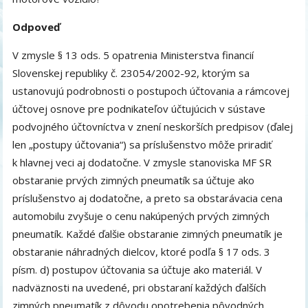
Odpoveď
V zmysle § 13 ods. 5 opatrenia Ministerstva financií
Slovenskej republiky č. 23054/2002-92, ktorým sa
ustanovujú podrobnosti o postupoch účtovania a rámcovej
účtovej osnove pre podnikateľov účtujúcich v sústave
podvojného účtovníctva v znení neskorších predpisov (ďalej
len „postupy účtovania“) sa príslušenstvo môže priradiť
k hlavnej veci aj dodatočne. V zmysle stanoviska MF SR
obstaranie prvých zimných pneumatík sa účtuje ako
príslušenstvo aj dodatočne, a preto sa obstarávacia cena
automobilu zvyšuje o cenu nakúpených prvých zimných
pneumatík. Každé ďalšie obstaranie zimných pneumatík je
obstaranie náhradných dielcov, ktoré podľa § 17 ods. 3
písm. d) postupov účtovania sa účtuje ako materiál. V
nadväznosti na uvedené, pri obstaraní každých ďalších
zimných pneumatík z dôvodu opotrebenia pôvodných