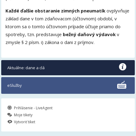
Každé ďalšie obstaranie zimných pneumatík
ovplyvňuje
základ dane v tom zdaňovacom (účtovnom) období, v
ktorom sa o tomto účtovnom prípade účtuje priamo do
spotreby, tzn. predstavuje
bežný daňový výdavok
v
zmysle § 2 písm. i) zákona o dani z príjmov.
Aktuálne: dane a clá
eSlužby
Prihlásenie - LiveAgent
Moje tikety
Vytvoriť tiket