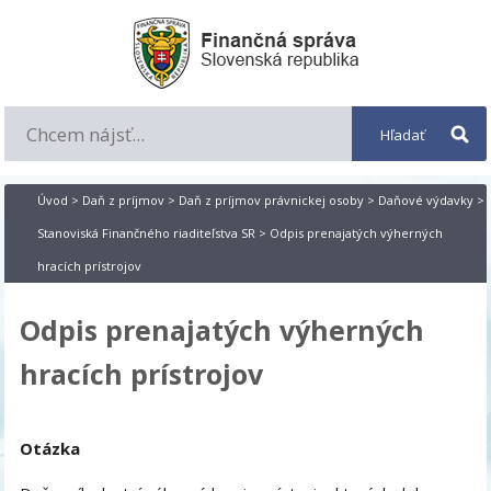
Úvod
>
Daň z príjmov
>
Daň z príjmov právnickej osoby
>
Daňové výdavky
>
Stanoviská Finančného riaditeľstva SR
> Odpis prenajatých výherných
hracích prístrojov
Odpis prenajatých výherných
hracích prístrojov
Otázka