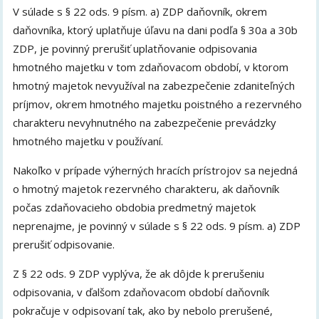
V súlade s § 22 ods. 9 písm. a) ZDP daňovník, okrem
daňovníka, ktorý uplatňuje úľavu na dani podľa § 30a a 30b
ZDP, je povinný prerušiť uplatňovanie odpisovania
hmotného majetku v tom zdaňovacom období, v ktorom
hmotný majetok nevyužíval na zabezpečenie zdaniteľných
príjmov, okrem hmotného majetku poistného a rezervného
charakteru nevyhnutného na zabezpečenie prevádzky
hmotného majetku v používaní.
Nakoľko v prípade výherných hracích prístrojov sa nejedná
o hmotný majetok rezervného charakteru, ak daňovník
počas zdaňovacieho obdobia predmetný majetok
neprenajme, je povinný v súlade s § 22 ods. 9 písm. a) ZDP
prerušiť odpisovanie.
Z § 22 ods. 9 ZDP vyplýva, že ak dôjde k prerušeniu
odpisovania, v ďalšom zdaňovacom období daňovník
pokračuje v odpisovaní tak, ako by nebolo prerušené,