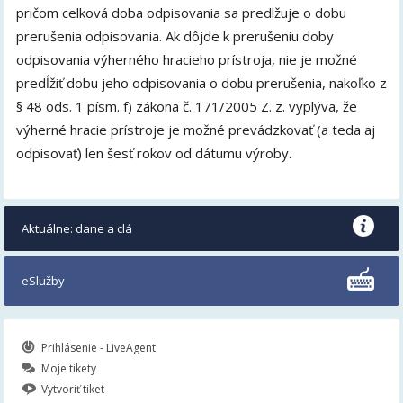
pričom celková doba odpisovania sa predlžuje o dobu
prerušenia odpisovania. Ak dôjde k prerušeniu doby
odpisovania výherného hracieho prístroja, nie je možné
predĺžiť dobu jeho odpisovania o dobu prerušenia, nakoľko z
§ 48 ods. 1 písm. f) zákona č. 171/2005 Z. z. vyplýva, že
výherné hracie prístroje je možné prevádzkovať (a teda aj
odpisovať) len šesť rokov od dátumu výroby.
Aktuálne: dane a clá
eSlužby
Prihlásenie - LiveAgent
Moje tikety
Vytvoriť tiket