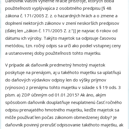
Daňovník vlastní výherné hracie prístroje, ktorých doba
použiteľnosti vyplývajúca z osobitného predpisu [§ 48
zákona č. 171/2005 Z. z. o hazardných hrách a o zmene a
doplnení niektorých zákonov v znení neskorších predpisov
(ďalej len „zákon č. 171/2005 Z. z.“)] je najviac 6 rokov od
dátumu ich výroby. Takýto majetok sa odpisuje časovou
metódou, tzn. ročný odpis sa určí ako podiel vstupnej ceny
a ustanovenej doby použiteľnosti tohto majetku.
V prípade ak daňovník predmetný hmotný majetok
poskytuje na prenájom, aj u takéhoto majetku sa uplatňujú
do daňových výdavkov odpisy len do výšky príjmov
(výnosov) z prenájmu tohto majetku v súlade s § 19 ods. 3
písm. a) ZDP účinným od 01.01.2015? Ak áno, akým
spôsobom daňovník douplatňuje neuplatnenú časť ročného
odpisu prenajatého hmotného majetku, keďže majetok sa
môže používať len počas zákonom obmedzenej doby? Je
daňovník povinný prerušiť odpisovanie takéhoto majetku, ak