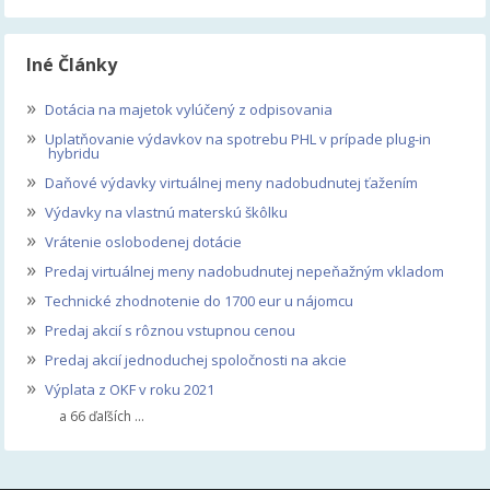
Iné Články
»
Dotácia na majetok vylúčený z odpisovania
»
Uplatňovanie výdavkov na spotrebu PHL v prípade plug-in
hybridu
»
Daňové výdavky virtuálnej meny nadobudnutej ťažením
»
Výdavky na vlastnú materskú škôlku
»
Vrátenie oslobodenej dotácie
»
Predaj virtuálnej meny nadobudnutej nepeňažným vkladom
»
Technické zhodnotenie do 1700 eur u nájomcu
»
Predaj akcií s rôznou vstupnou cenou
»
Predaj akcií jednoduchej spoločnosti na akcie
»
Výplata z OKF v roku 2021
a 66 ďaľších ...