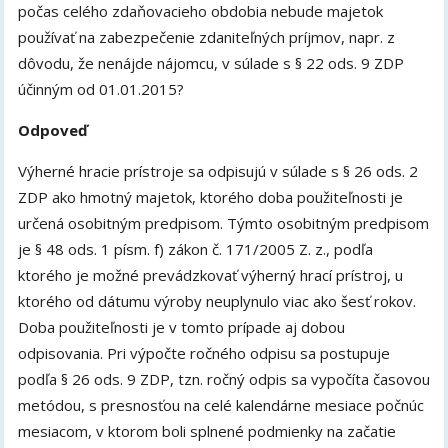
počas celého zdaňovacieho obdobia nebude majetok
používať na zabezpečenie zdaniteľných príjmov, napr. z
dôvodu, že nenájde nájomcu, v súlade s § 22 ods. 9 ZDP
účinným od 01.01.2015?
Odpoveď
Výherné hracie prístroje sa odpisujú v súlade s § 26 ods. 2
ZDP ako hmotný majetok, ktorého doba použiteľnosti je
určená osobitným predpisom. Týmto osobitným predpisom
je § 48 ods. 1 písm. f) zákon č. 171/2005 Z. z., podľa
ktorého je možné prevádzkovať výherný hrací prístroj, u
ktorého od dátumu výroby neuplynulo viac ako šesť rokov.
Doba použiteľnosti je v tomto prípade aj dobou
odpisovania. Pri výpočte ročného odpisu sa postupuje
podľa § 26 ods. 9 ZDP, tzn. ročný odpis sa vypočíta časovou
metódou, s presnosťou na celé kalendárne mesiace počnúc
mesiacom, v ktorom boli splnené podmienky na začatie