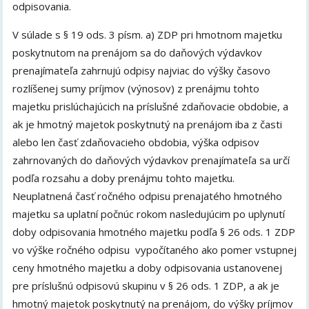
odpisovania.
V súlade s § 19 ods. 3 písm. a) ZDP pri hmotnom majetku
poskytnutom na prenájom sa do daňových výdavkov
prenajímateľa zahrnujú odpisy najviac do výšky časovo
rozlíšenej sumy príjmov (výnosov) z prenájmu tohto
majetku prislúchajúcich na príslušné zdaňovacie obdobie, a
ak je hmotný majetok poskytnutý na prenájom iba z časti
alebo len časť zdaňovacieho obdobia, výška odpisov
zahrnovaných do daňových výdavkov prenajímateľa sa určí
podľa rozsahu a doby prenájmu tohto majetku.
Neuplatnená časť ročného odpisu prenajatého hmotného
majetku sa uplatní počnúc rokom nasledujúcim po uplynutí
doby odpisovania hmotného majetku podľa § 26 ods. 1 ZDP
vo výške ročného odpisu vypočítaného ako pomer vstupnej
ceny hmotného majetku a doby odpisovania ustanovenej
pre príslušnú odpisovú skupinu v § 26 ods. 1 ZDP, a ak je
hmotný majetok poskytnutý na prenájom, do výšky príjmov