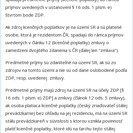
príjmov uvedených v ustanovení § 16 ods. 1 písm. e)
štvrtom bode ZDP.
Ak zdroj licenčných poplatkov je na území SR a sú platené
osobe, ktorá je rezidentom ČR, spadajú do rámca príjmov
uvedených v článku 12 (licenčné poplatky) zmluvy o
zamedzení dvojitého zdanenia s ČR (ďalej len "zmluva").
Predmetné príjmy sú zdaniteľné na území SR, ak sú zo
zdrojov na tomto území a nie sú od dane oslobodené podľa
ZDP, resp. uvedenej zmluvy.
Predmetné príjmy majú zdroj na území SR na účely ZDP [§
16 ods. 1 písm. e) ZDP] a zmluvy (článok 12 ods. 5 zmluvy),
ak osoba platiaca licenčné poplatky (český zriaďovateľ stálej
prevádzkarne) bez ohľadu na jej rezidenciu, má na území SR
stálu prevádzkareň v súvislosti s ktorou vznikla povinnosť
platiť licenčné poplatky, ktoré idú na ťarchu tejto stálej