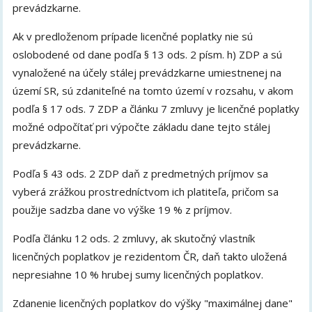
prevádzkarne.
Ak v predloženom prípade licenčné poplatky nie sú
oslobodené od dane podľa § 13 ods. 2 písm. h) ZDP a sú
vynaložené na účely stálej prevádzkarne umiestnenej na
území SR, sú zdaniteľné na tomto území v rozsahu, v akom
podľa § 17 ods. 7 ZDP a článku 7 zmluvy je licenčné poplatky
možné odpočítať pri výpočte základu dane tejto stálej
prevádzkarne.
Podľa § 43 ods. 2 ZDP daň z predmetných príjmov sa
vyberá zrážkou prostredníctvom ich platiteľa, pričom sa
použije sadzba dane vo výške 19 % z príjmov.
Podľa článku 12 ods. 2 zmluvy, ak skutočný vlastník
licenčných poplatkov je rezidentom ČR, daň takto uložená
nepresiahne 10 % hrubej sumy licenčných poplatkov.
Zdanenie licenčných poplatkov do výšky "maximálnej dane"