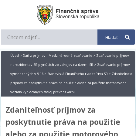
Úvod
>
Daň z príjmov - Medzinárodné zdaňovanie
>
Zdaňovanie príjmov
nerezidentov SR plynúcich zo zdrojov na území SR
>
Zdaňovanie príjmov
vymedzených v § 16
>
Stanoviská Finančného riaditeľstva SR
> Zdaniteľnosť
príjmov za poskytnutie práva na použitie alebo za použitie motorového
vozidla vyplácaných stálej prevádzkarni
Zdaniteľnosť príjmov za
poskytnutie práva na použitie
alebo za použitie motorového