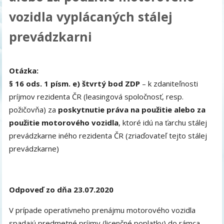
vozidla vyplácaných stálej
prevádzkarni
Otázka:
§ 16 ods. 1 písm. e) štvrtý bod ZDP
– k zdaniteľnosti
príjmov rezidenta ČR (leasingová spoločnosť, resp.
požičovňa) za
poskytnutie práva na použitie alebo za
použitie motorového vozidla
, ktoré idú na ťarchu stálej
prevádzkarne iného rezidenta ČR (zriaďovateľ tejto stálej
prevádzkarne)
Odpoveď zo dňa 23.07.2020
V prípade operatívneho prenájmu motorového vozidla
spadajú predmetné príjmy (licenčné poplatky) do rámca