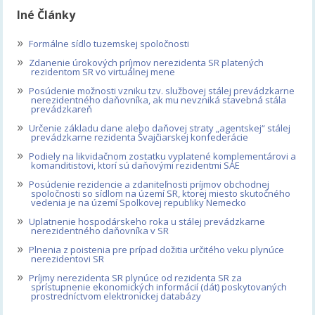
Iné Články
»
Formálne sídlo tuzemskej spoločnosti
»
Zdanenie úrokových príjmov nerezidenta SR platených
rezidentom SR vo virtuálnej mene
»
Posúdenie možnosti vzniku tzv. službovej stálej prevádzkarne
nerezidentného daňovníka, ak mu nevzniká stavebná stála
prevádzkareň
»
Určenie základu dane alebo daňovej straty „agentskej“ stálej
prevádzkarne rezidenta Švajčiarskej konfederácie
»
Podiely na likvidačnom zostatku vyplatené komplementárovi a
komanditistovi, ktorí sú daňovými rezidentmi SAE
»
Posúdenie rezidencie a zdaniteľnosti príjmov obchodnej
spoločnosti so sídlom na území SR, ktorej miesto skutočného
vedenia je na území Spolkovej republiky Nemecko
»
Uplatnenie hospodárskeho roka u stálej prevádzkarne
nerezidentného daňovníka v SR
»
Plnenia z poistenia pre prípad dožitia určitého veku plynúce
nerezidentovi SR
»
Príjmy nerezidenta SR plynúce od rezidenta SR za
sprístupnenie ekonomických informácií (dát) poskytovaných
prostredníctvom elektronickej databázy