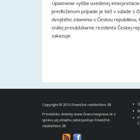
Uplatnenie vyššie uvedenej interpretácie
predloženom prípade je tiež v súlade s
dvojitého zdanenia s Českou republikou, 
stálej prevádzkarne rezidenta Českej re
zakazuje.
O
Copyright © 2013
Finančné riaditeľstvo SR
M
Prevádzku stránky www.financnasprava.sk a
P
správu jej obsahu zabezpečuje Finančné
č
riaditeľstvo SR