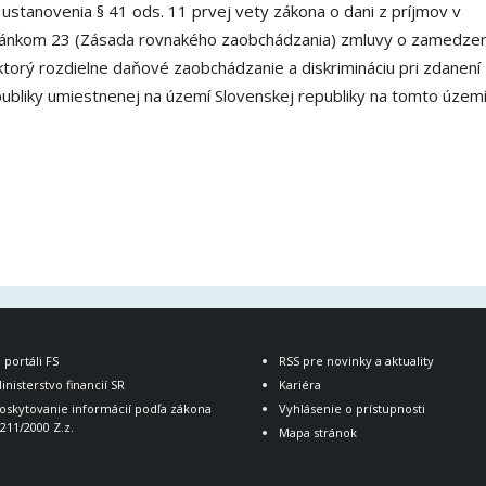
 ustanovenia § 41 ods. 11 prvej vety zákona o dani z príjmov v
 článkom 23 (Zásada rovnakého zaobchádzania) zmluvy o zamedzen
ktorý rozdielne daňové zaobchádzanie a diskrimináciu pri zdanení
publiky umiestnenej na území Slovenskej republiky na tomto územ
 portáli FS
RSS pre novinky a aktuality
inisterstvo financií SR
Kariéra
oskytovanie informácií podľa zákona
Vyhlásenie o prístupnosti
.211/2000 Z.z.
Mapa stránok