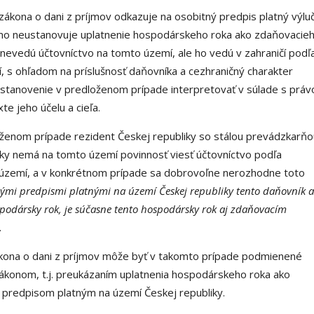
ákona o dani z príjmov odkazuje na osobitný predpis platný výlu
iamo neustanovuje uplatnenie hospodárskeho roka ako zdaňovacie
 nevedú účtovníctvo na tomto území, ale ho vedú v zahraničí podľ
í, s ohľadom na príslušnosť daňovníka a cezhraničný charakter
ustanovenie v predloženom prípade interpretovať v súlade s prá
e jeho účelu a cieľa.
ženom prípade rezident Českej republiky so stálou prevádzkarňo
ky nemá na tomto území povinnosť viesť účtovníctvo podľa
 území, a v konkrétnom prípade sa dobrovoľne nerozhodne toto
nými predpismi platnými na území Českej republiky tento daňovník 
podársky rok, je súčasne tento hospodársky rok aj zdaňovacím
.
ona o dani z príjmov môže byť v takomto prípade podmienené
konom, t.j. preukázaním uplatnenia hospodárskeho roka ako
 predpisom platným na území Českej republiky.