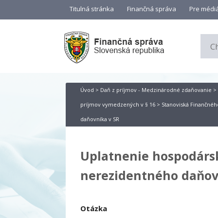
Titulná stránka
Finančná správa
Pre médi
Úvod
>
Daň z príjmov - Medzinárodné zdaňovanie
>
príjmov vymedzených v § 16
>
Stanoviská Finančného
daňovníka v SR
Uplatnenie hospodársk
nerezidentného daňov
Otázka