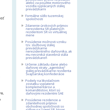
alebo za použitie motorového
vozidla vyplácaných stálej
prevádzkarni
»
Formálne sídlo tuzemskej
osť
spoločnosti
»
Zdanenie úrokových príjmov
nerezidenta SR platených
rezidentom SR vo virtuálnej
mene
»
Posúdenie možnosti vzniku
tzv. službovej stálej
prevádzkarne
nerezidentného daňovníka, ak
mu nevzniká stavebná stála
prevádzkareň
»
Určenie základu dane alebo
daňovej straty „agentskej“
stálej prevádzkarne rezidenta
Švajčiarskej konfederácie
a
»
Podiely na likvidačnom
zostatku vyplatené
komplementárovi a
komanditistovi, ktorí sú
va,
daňovými rezidentmi SAE
»
o
Posúdenie rezidencie a
zdaniteľnosti príjmov
obchodnej spoločnosti so
sídlom na území SR, ktorej