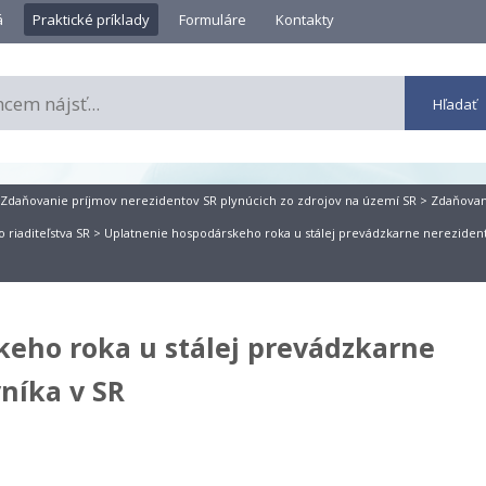
á
Praktické príklady
Formuláre
Kontakty
Zdaňovanie príjmov nerezidentov SR plynúcich zo zdrojov na území SR
>
Zdaňovan
 riaditeľstva SR
> Uplatnenie hospodárskeho roka u stálej prevádzkarne nerezide
eho roka u stálej prevádzkarne
níka v SR