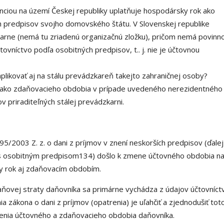
nciou na území Českej republiky uplatňuje hospodársky rok ako
 predpisov svojho domovského štátu. V Slovenskej republike
arne (nemá tu zriadenú organizačnú zložku), pričom nemá povinn
vníctvo podľa osobitných predpisov, t.. j. nie je účtovnou
plikovať aj na stálu prevádzkareň takejto zahraničnej osoby?
 ako zdaňovacieho obdobia v prípade uvedeného nerezidentného
v priraditeľných stálej prevádzkarni.
95/2003 Z. z. o dani z príjmov v znení neskorších predpisov (ďalej
de s osobitným predpisom134) došlo k zmene účtovného obdobia n
y rok aj zdaňovacím obdobím.
aňovej straty daňovníka sa primárne vychádza z údajov účtovníct
zákona o dani z príjmov (opatrenia) je uľahčiť a zjednodušiť tot
denia účtovného a zdaňovacieho obdobia daňovníka.