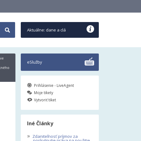
Aktuálne: dane a clá
ie
eSlužby
ntného
Prihlásenie - LiveAgent
Moje tikety
Vytvoriť tiket
Iné Články
»
Zdaniteľnosť príjmov za
poskytnutie práva na použitie