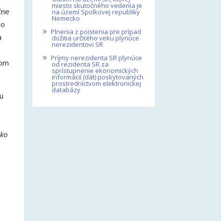
miesto skutočného vedenia je
čne
na území Spolkovej republiky
Nemecko
ho
»
Plnenia z poistenia pre prípad
a
dožitia určitého veku plynúce
nerezidentovi SR
»
Príjmy nerezidenta SR plynúce
vom
od rezidenta SR za
sprístupnenie ekonomických
informácií (dát) poskytovaných
prostredníctvom elektronickej
databázy
u
ako