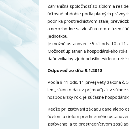
Zahraničná spoločnosť so sídlom a rezide
účtovné obdobie podľa platných právnych
podniká prostredníctvom stálej prevádzk
a nerozhodne sa viesť na tomto území účto
jednotkou.
Je možné ustanovenie § 41 ods. 10 a 11 a
Možnosť uplatnenia hospodárskeho roka
daňovníka by zjednodušilo evidenciu zisko
Odpoveď zo dňa 9.1.2018
Podľa § 41 ods. 11 prvej vety zákona č. 5
len „zákon o dani z príjmov“) ak v súla
hospodársky rok, je súčasne hospodársk
Keďže pri zisťovaní základu dane alebo d
účelom a cieľom predmetného ustanovenia 
zisťovanie, a to prostredníctvom zosúla