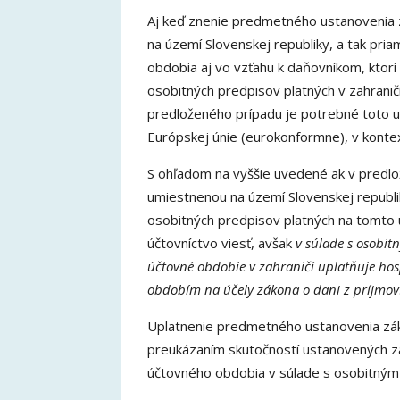
Aj keď znenie predmetného ustanovenia z
na území Slovenskej republiky, a tak pr
obdobia aj vo vzťahu k daňovníkom, ktorí
osobitných predpisov platných v zahranič
predloženého prípadu je potrebné toto 
Európskej únie (eurokonformne), v kontext
S ohľadom na vyššie uvedené ak v predlo
umiestnenou na území Slovenskej republi
osobitných predpisov platných na tomto
účtovníctvo viesť, avšak
v súlade s osobit
účtovné obdobie v zahraničí uplatňuje hos
obdobím na účely zákona o dani z príjmov
Uplatnenie predmetného ustanovenia zák
preukázaním skutočností ustanovených zá
účtovného obdobia v súlade s osobitným