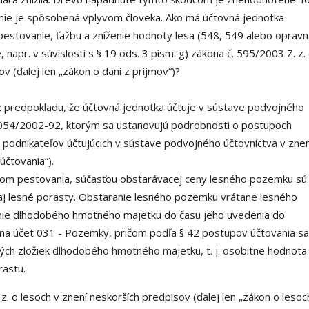
 nie je spôsobená vplyvom človeka. Ako má účtovná jednotka
pestovanie, ťažbu a zníženie hodnoty lesa (548, 549 alebo opravn
 napr. v súvislosti s § 19 ods. 3 písm. g) zákona č. 595/2003 Z. z.
v (ďalej len „zákon o dani z príjmov“)?
 predpokladu, že účtovná jednotka účtuje v sústave podvojného
3 054/2002-92, ktorým sa ustanovujú podrobnosti o postupoch
podnikateľov účtujúcich v sústave podvojného účtovníctva v znen
účtovania“).
elom pestovania, súčasťou obstarávacej ceny lesného pozemku sú
 aj lesné porasty. Obstaranie lesného pozemku vrátane lesného
anie dlhodobého hmotného majetku do času jeho uvedenia do
u na účet 031 - Pozemky, pričom podľa § 42 postupov účtovania sa
ivých zložiek dlhodobého hmotného majetku, t. j. osobitne hodnota
astu.
z. o lesoch v znení neskorších predpisov (ďalej len „zákon o lesoc