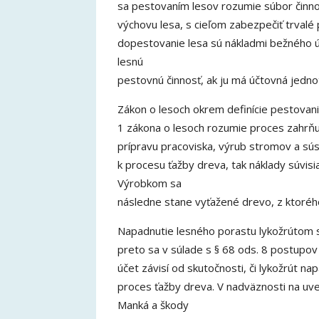
sa pestovaním lesov rozumie súbor činno
výchovu lesa, s cieľom zabezpečiť trvalé 
dopestovanie lesa sú nákladmi bežného 
lesnú
pestovnú činnosť, ak ju má účtovná jedno
Zákon o lesoch okrem definície pestovania
1 zákona o lesoch rozumie proces zahrňu
prípravu pracoviska, výrub stromov a s
k procesu ťažby dreva, tak náklady súvis
Výrobkom sa
následne stane vyťažené drevo, z ktoréh
Napadnutie lesného porastu lykožrútom s
preto sa v súlade s § 68 ods. 8 postupov
účet závisí od skutočnosti, či lykožrút na
proces ťažby dreva. V nadväznosti na uve
Manká a škody