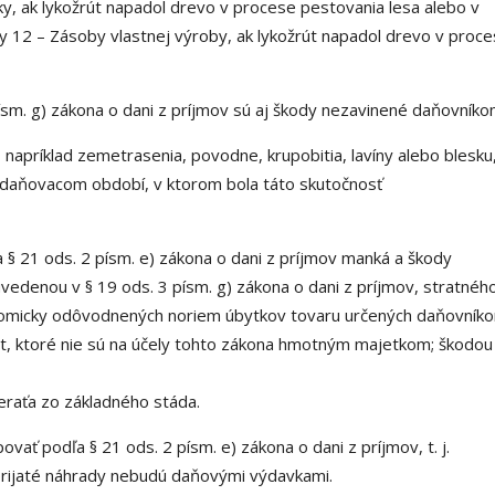
, ak lykožrút napadol drevo v procese pestovania lesa alebo v
y 12 – Zásoby vlastnej výroby, ak lykožrút napadol drevo v proc
sm. g) zákona o dani z príjmov sú aj škody nezavinené daňovník
 napríklad zemetrasenia, povodne, krupobitia, lavíny alebo blesku
aňovacom období, v ktorom bola táto skutočnosť
§ 21 ods. 2 písm. e) zákona o dani z príjmov manká a škody
vedenou v § 19 ods. 3 písm. g) zákona o dani z príjmov, stratnéh
omicky odôvodnených noriem úbytkov tovaru určených daňovník
t, ktoré nie sú na účely tohto zákona hmotným majetkom; škodou
eraťa zo základného stáda.
 podľa § 21 ods. 2 písm. e) zákona o dani z príjmov, t. j.
rijaté náhrady nebudú daňovými výdavkami.