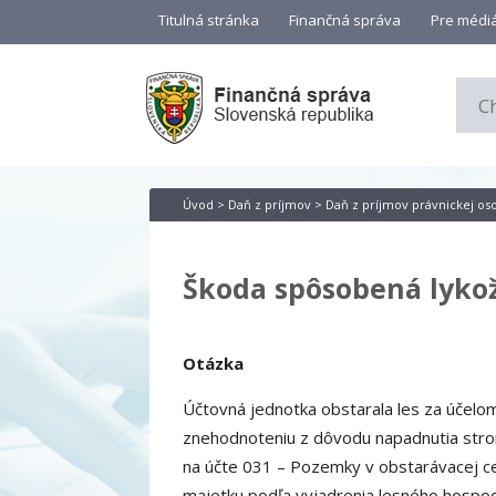
Titulná stránka
Finančná správa
Pre médi
Úvod
>
Daň z príjmov
>
Daň z príjmov právnickej os
Škoda spôsobená lyko
Otázka
Účtovná jednotka obstarala les za účelo
znehodnoteniu z dôvodu napadnutia strom
na účte 031 – Pozemky v obstarávacej c
majetku podľa vyjadrenia lesného hospo