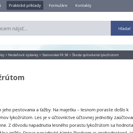
á
Praktické príklady
Formuláre
Kontakty
oby
>
Nedaňové výdavky
>
Stanoviská FR SR
> Škoda spôsobená lykožrútom
žrútom
m jeho pestovania a ťažby. Na majetku – lesnom poraste došlo k
ov lykožrútom. Les je v účtovníctve účtovnej jednotky zaúčtova
ene. Z dôvodu napadnutia lesného porastu lykožrútom sa hodnot
dára znížila. Drevo napadnuté týmto škodcom je znehodnotené. I