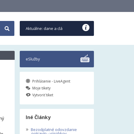
Aktuálne: dane a clá
eSlužby
Prihlásenie - LiveAgent
Moje tikety
Vytvoriť tiket
Iné Články
ný
a
»
Bezodplatné odovzdanie
de
potravín - výrobkov