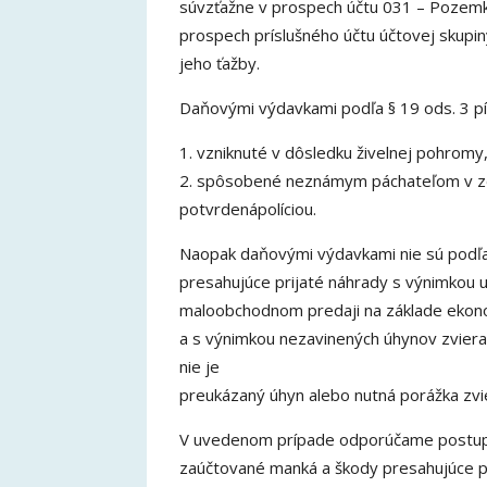
súvzťažne v prospech účtu 031 – Pozemky
prospech príslušného účtu účtovej skupin
jeho ťažby.
Daňovými výdavkami podľa § 19 ods. 3 pí
1. vzniknuté v dôsledku živelnej pohromy,
2. spôsobené neznámym páchateľom v zd
potvrdenápolíciou.
Naopak daňovými výdavkami nie sú podľa 
presahujúce prijaté náhrady s výnimkou u
maloobchodnom predaji na základe ekon
a s výnimkou nezavinených úhynov zviera
nie je
preukázaný úhyn alebo nutná porážka zvi
V uvedenom prípade odporúčame postupovať
zaúčtované manká a škody presahujúce p