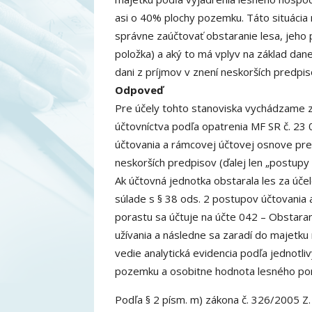
asi o 40% plochy pozemku. Táto situácia
správne zaúčtovať obstaranie lesa, jeho 
položka) a aký to má vplyv na základ dane,
dani z príjmov v znení neskorších predpiso
Odpoveď
Pre účely tohto stanoviska vychádzame z
účtovníctva podľa opatrenia MF SR č. 2
účtovania a rámcovej účtovej osnove pre 
neskorších predpisov (ďalej len „postupy 
Ak účtovná jednotka obstarala les za úč
súlade s § 38 ods. 2 postupov účtovania
porastu sa účtuje na účte 042 – Obstar
užívania a následne sa zaradí do majetk
vedie analytická evidencia podľa jednotl
pozemku a osobitne hodnota lesného por
Podľa § 2 písm. m) zákona č. 326/2005 Z. 