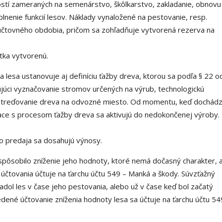
stí zameraných na semenárstvo, škôlkarstvo, zakladanie, obnovu
plnenie funkcií lesov. Náklady vynaložené na pestovanie, resp.
účtovného obdobia, pričom sa zohľadňuje vytvorená rezerva na
tka vytvorenú.
 lesa ustanovuje aj definíciu ťažby dreva, ktorou sa podľa § 22 o
júci vyznačovanie stromov určených na výrub, technologickú
ústreďovanie dreva na odvozné miesto. Od momentu, keď dochád
iace s procesom ťažby dreva sa aktivujú do nedokončenej výroby.
o predaja sa dosahujú výnosy.
pôsobilo zníženie jeho hodnoty, ktoré nemá dočasný charakter, 
 účtovania účtuje na ťarchu účtu 549 – Manká a škody. Súvzťažný
padol les v čase jeho pestovania, alebo už v čase keď bol začatý
dené účtovanie zníženia hodnoty lesa sa účtuje na ťarchu účtu 54