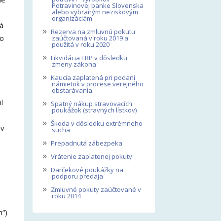
Potravinovej banke Slovenska
alebo vybraným neziskovým
organizáciám
á
»
Rezerva na zmluvnú pokutu
 o
zaúčtovaná v roku 2019 a
použitá v roku 2020
»
Likvidácia ERP v dôsledku
zmeny zákona
»
Kaucia zaplatená pri podaní
námietok v procese verejného
obstarávania
»
í
Spätný nákup stravovacích
poukážok (stravných lístkov)
»
Škoda v dôsledku extrémneho
 v
sucha
»
Prepadnutá zábezpeka
»
Vrátenie zaplatenej pokuty
»
Darčekové poukážky na
podporu predaja
»
Zmluvné pokuty zaúčtované v
roku 2014
h“)