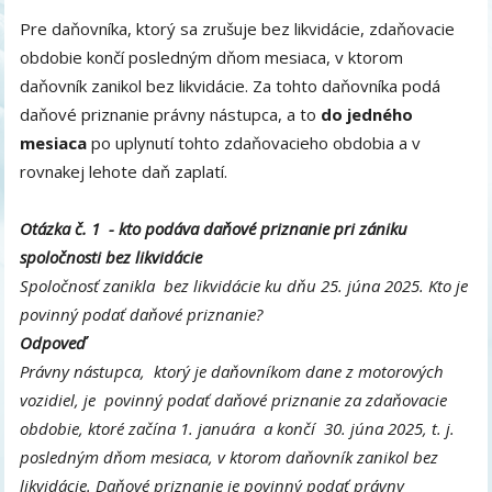
Pre daňovníka, ktorý sa zrušuje bez likvidácie, zdaňovacie
obdobie končí posledným dňom mesiaca, v ktorom
daňovník zanikol bez likvidácie. Za tohto daňovníka podá
daňové priznanie právny nástupca, a to
do jedného
mesiaca
po uplynutí tohto zdaňovacieho obdobia a v
rovnakej lehote daň zaplatí.
Otázka č. 1 - kto podáva daňové priznanie pri zániku
spoločnosti bez likvidácie
Spoločnosť zanikla bez likvidácie ku dňu 25. júna 2025. Kto je
povinný podať daňové priznanie?
Odpoveď
Právny nástupca, ktorý je daňovníkom dane z motorových
vozidiel, je povinný podať daňové priznanie za zdaňovacie
obdobie, ktoré začína 1. januára a kon
čí 30. júna
2025
, t. j.
posledným dňom mesiaca, v ktorom daňovník zanikol bez
likvidácie. Daňové priznanie je povinný podať právny