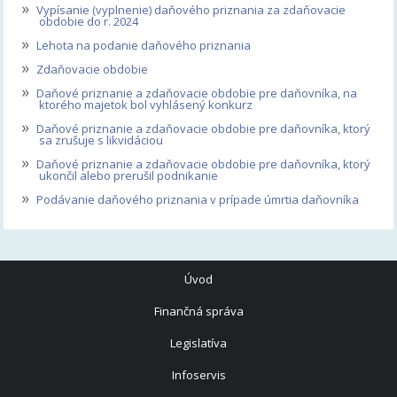
»
Vypísanie (vyplnenie) daňového priznania za zdaňovacie
obdobie do r. 2024
»
Lehota na podanie daňového priznania
»
Zdaňovacie obdobie
»
Daňové priznanie a zdaňovacie obdobie pre daňovníka, na
ktorého majetok bol vyhlásený konkurz
»
Daňové priznanie a zdaňovacie obdobie pre daňovníka, ktorý
sa zrušuje s likvidáciou
»
Daňové priznanie a zdaňovacie obdobie pre daňovníka, ktorý
ukončil alebo prerušil podnikanie
»
Podávanie daňového priznania v prípade úmrtia daňovníka
Úvod
Finančná správa
Legislatíva
Infoservis