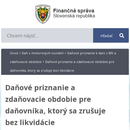
Úvod
>
Daň z motorových vozidiel
>
Daňové priznanie k dani z MV a
zdaňovacie obdobie
> Daňové priznanie a zdaňovacie obdobie pre
daňovníka, ktorý sa zrušuje bez likvidácie
Daňové priznanie a
zdaňovacie obdobie pre
daňovníka, ktorý sa zrušuje
bez likvidácie