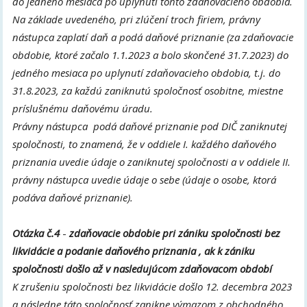
do jedného mesiaca po uplynutí tohto zdaňovacieho obdobia.
Na základe uvedeného, pri zlúčení troch firiem, právny
nástupca zaplatí daň a podá daňové priznanie (za zdaňovacie
obdobie, ktoré začalo 1.1.2023 a bolo skončené 31.7.2023) do
jedného mesiaca po uplynutí zdaňovacieho obdobia, t.j. do
31.8.2023, za každú zaniknutú spoločnosť osobitne, miestne
príslušnému daňovému úradu.
Právny nástupca podá daňové priznanie pod DIČ zaniknutej
spoločnosti, to znamená, že v oddiele I. každého daňového
priznania uvedie údaje o zaniknutej spoločnosti a v oddiele II.
právny nástupca uvedie údaje o sebe (údaje o osobe, ktorá
podáva daňové priznanie).
Otázka č.4
-
zdaňovacie obdobie pri zániku spoločnosti bez
likvidácie a podanie daňového priznania , ak k zániku
spoločnosti došlo až v nasledujúcom zdaňovacom období
K zrušeniu spoločnosti bez likvidácie došlo 12. decembra 2023
a následne táto spoločnosť zanikne výmazom z obchodného