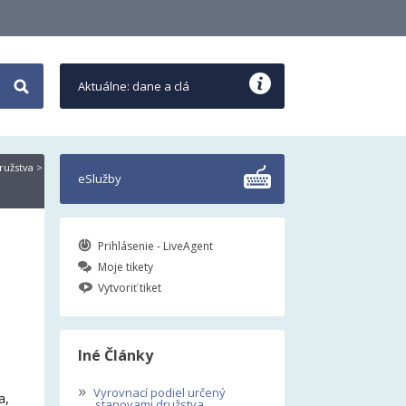
Aktuálne: dane a clá
ružstva
>
eSlužby
Prihlásenie - LiveAgent
Moje tikety
Vytvoriť tiket
Iné Články
»
Vyrovnací podiel určený
a,
stanovami družstva