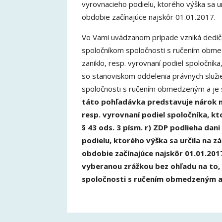
vyrovnacieho podielu, ktorého výška sa ur
obdobie začínajúce najskôr 01.01.2017.
Vo Vami uvádzanom prípade vzniká dedičov
spoločníkom spoločnosti s ručením obmed
zaniklo, resp. vyrovnaní podiel spoločník
so stanoviskom oddelenia právnych služi
spoločnosti s ručením obmedzeným a je s
táto pohľadávka predstavuje nárok na
resp. vyrovnaní podiel spoločníka, k
§ 43 ods. 3 písm. r) ZDP podlieha dan
podielu, ktorého výška sa určila na z
obdobie začínajúce najskôr 01.01.201
vyberanou zrážkou bez ohľadu na to, č
spoločnosti s ručením obmedzeným a