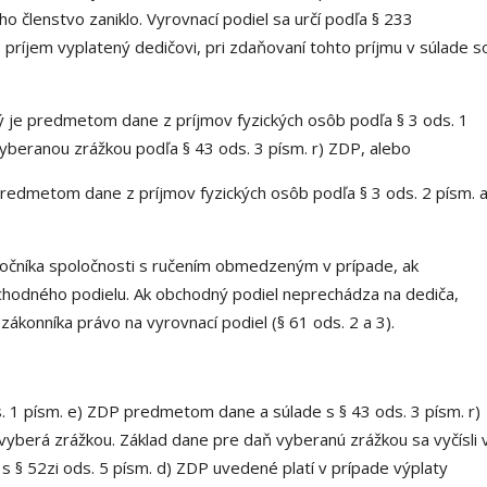
ho členstvo zaniklo. Vyrovnací podiel sa určí podľa § 233
ríjem vyplatený dedičovi, pri zdaňovaní tohto príjmu v súlade s
rý je predmetom dane z príjmov fyzických osôb podľa § 3 ods. 1
yberanou zrážkou podľa § 43 ods. 3 písm. r) ZDP, alebo
 predmetom dane z príjmov fyzických osôb podľa § 3 ods. 2 písm. a
oločníka spoločnosti s ručením obmedzeným v prípade, ak
hodného podielu. Ak obchodný podiel neprechádza na dediča,
ákonníka právo na vyrovnací podiel (§ 61 ods. 2 a 3).
ds. 1 písm. e) ZDP predmetom dane a súlade s § 43 ods. 3 písm. r)
vyberá zrážkou. Základ dane pre daň vyberanú zrážkou sa vyčísli 
 s § 52zi ods. 5 písm. d) ZDP uvedené platí v prípade výplaty