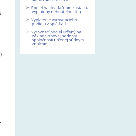
»
Podiel na likvidačnom zostatku
vyplatený nehnuteľnosťou
o
»
Vyplatenie vyrovnacieho
podielu v splátkach
»
Vyrovnací podiel určený na
základe trhovej hodnoty
spoločnosti určenej súdnym
znalcom
)
v