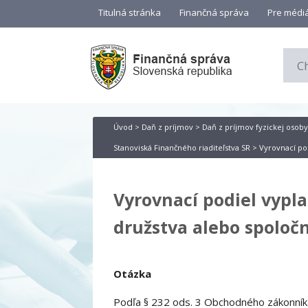
Titulná stránka
Finančná správa
Pre médi
Úvod
>
Daň z príjmov
>
Daň z príjmov fyzickej osoby
Stanoviská Finančného riaditeľstva SR
> Vyrovnací pod
Vyrovnací podiel vypla
družstva alebo spoloční
Otázka
Podľa § 232 ods. 3 Obchodného zákonníka