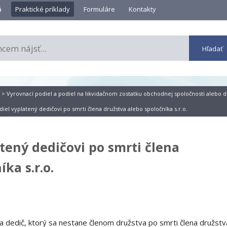
á
Praktické príklady
Formuláre
Kontakty
>
Vyrovnací podiel a podiel na likvidačnom zostatku obchodnej spoločnosti alebo d
iel vyplatený dedičovi po smrti člena družstva alebo spoločníka s.r.o.
tený dedičovi po smrti člena
ka s.r.o.
 dedič, ktorý sa nestane členom družstva po smrti člena družstv