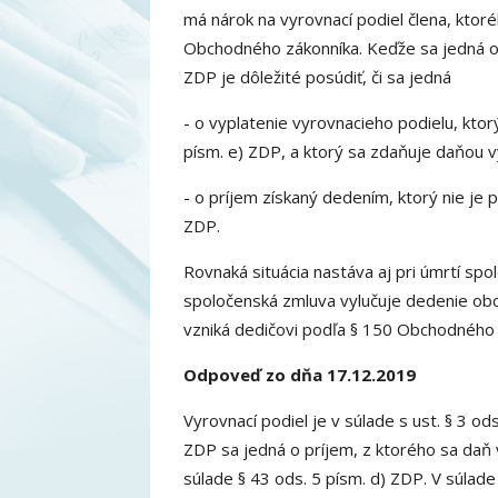
má nárok na vyrovnací podiel člena, ktoré
Obchodného zákonníka. Keďže sa jedná o p
ZDP je dôležité posúdiť, či sa jedná
- o vyplatenie vyrovnacieho podielu, kto
písm. e) ZDP, a ktorý sa zdaňuje daňou v
- o príjem získaný dedením, ktorý nie je
ZDP.
Rovnaká situácia nastáva aj pri úmrtí sp
spoločenská zmluva vylučuje dedenie obc
vzniká dedičovi podľa § 150 Obchodného z
Odpoveď zo dňa 17.12.2019
Vyrovnací podiel je v súlade s ust. § 3 o
ZDP sa jedná o príjem, z ktorého sa daň 
súlade § 43 ods. 5 písm. d) ZDP. V súlade