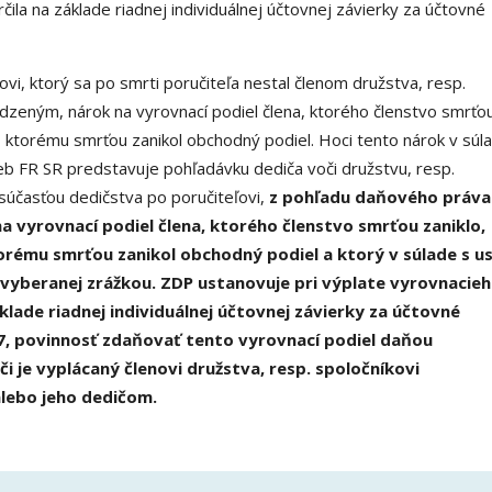
čila na základe riadnej individuálnej účtovnej závierky za účtovné
i, ktorý sa po smrti poručiteľa nestal členom družstva, resp.
zeným, nárok na vyrovnací podiel člena, ktorého členstvo smrťo
a, ktorému smrťou zanikol obchodný podiel. Hoci tento nárok v súl
eb FR SR predstavuje pohľadávku dediča voči družstvu, resp.
účasťou dedičstva po poručiteľovi,
z pohľadu daňového práva
 vyrovnací podiel člena, ktorého členstvo smrťou zaniklo,
torému smrťou zanikol obchodný podiel a ktorý v súlade s us
i vyberanej zrážkou. ZDP ustanovuje pri výplate vyrovnacie
áklade riadnej individuálnej účtovnej závierky za účtovné
7, povinnosť zdaňovať tento vyrovnací podiel daňou
i je vyplácaný členovi družstva, resp. spoločníkovi
lebo jeho dedičom.