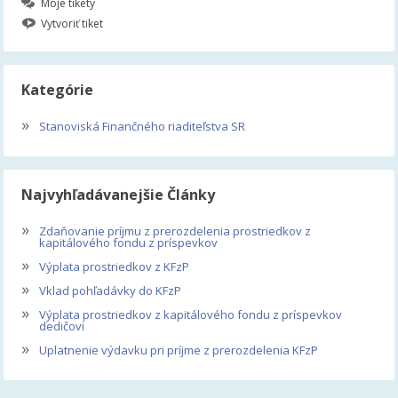
Moje tikety
Vytvoriť tiket
Kategórie
»
Stanoviská Finančného riaditeľstva SR
Najvyhľadávanejšie Články
»
Zdaňovanie príjmu z prerozdelenia prostriedkov z
kapitálového fondu z príspevkov
»
Výplata prostriedkov z KFzP
»
Vklad pohľadávky do KFzP
»
Výplata prostriedkov z kapitálového fondu z príspevkov
dedičovi
»
Uplatnenie výdavku pri príjme z prerozdelenia KFzP