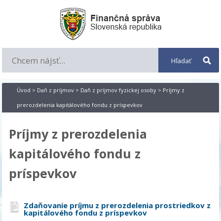
Úvod
>
Daň z príjmov
>
Daň z príjmov fyzickej osoby
> Príjmy z
prerozdelenia kapitálového fondu z príspevkov
Príjmy z prerozdelenia
kapitálového fondu z
príspevkov
Zdaňovanie príjmu z prerozdelenia prostriedkov z
kapitálového fondu z príspevkov