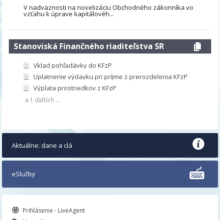
V nadväznosti na novelizáciu Obchodného zákonníka vo
vzťahu k úprave kapitálovéh...
Stanoviská Finančného riaditeľstva SR
Vklad pohľadávky do KFzP
Uplatnenie výdavku pri príjme z prerozdelenia KFzP
Výplata prostriedkov z KFzP
a 1 ďaľších ...
Aktuálne: dane a clá
eSlužby
Prihlásenie - LiveAgent