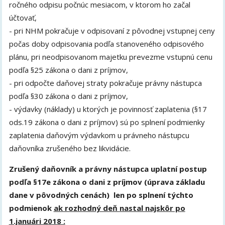
ročného odpisu počnúc mesiacom, v ktorom ho začal
účtovať,
- pri NHM pokračuje v odpisovaní z pôvodnej vstupnej ceny
počas doby odpisovania podľa stanoveného odpisového
plánu, pri neodpisovanom majetku prevezme vstupnú cenu
podľa §25 zákona o dani z príjmov,
- pri odpočte daňovej straty pokračuje právny nástupca
podľa §30 zákona o dani z príjmov,
- výdavky (náklady) u ktorých je povinnosť zaplatenia (§17
ods.19 zákona o dani z príjmov) sú po splnení podmienky
zaplatenia daňovým výdavkom u právneho nástupcu
daňovníka zrušeného bez likvidácie.
Zrušený daňovník a právny nástupca uplatní postup
podľa §17e zákona o dani z príjmov (úprava základu
dane v pôvodných cenách) len po splnení týchto
podmienok
ak rozhodný deň
nastal
najskôr po
1.januári 2018 :