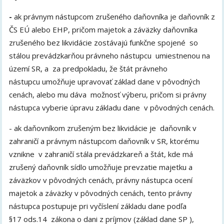
-
ak právnym nástupcom zrušeného daňovníka je daňovník z
ČS EÚ alebo EHP, pričom majetok a záväzky daňovníka
zrušeného bez likvidácie zostávajú funkčne spojené so
stálou prevádzkarňou právneho nástupcu umiestnenou na
území SR, a za predpokladu, že štát právneho
nástupcu umožňuje upravovať základ dane v pôvodných
cenách, alebo mu dáva možnosť výberu, pričom si právny
nástupca vyberie úpravu základu dane v pôvodných cenách.
- ak daňovníkom zrušeným bez likvidácie je daňovník v
zahraničí a právnym nástupcom daňovník v SR, ktorému
vznikne v zahraničí stála prevádzkareň a štát, kde má
zrušený daňovník sídlo umožňuje prevzatie majetku a
záväzkov v pôvodných cenách, právny nástupca ocení
majetok a záväzky v pôvodných cenách, tento právny
nástupca postupuje pri vyčíslení základu dane podľa
§17 ods.14 zákona o dani z príjmov (základ dane SP ),