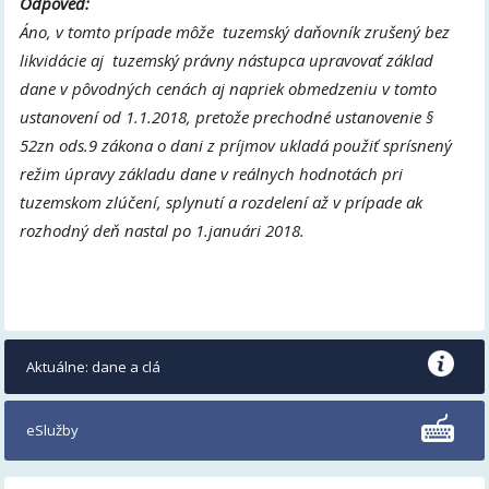
Odpoveď:
Áno, v tomto prípade môže tuzemský daňovník zrušený bez
likvidácie aj tuzemský právny nástupca upravovať základ
dane v pôvodných cenách aj napriek obmedzeniu v tomto
ustanovení od 1.1.2018, pretože prechodné ustanovenie §
52zn ods.9 zákona o dani z príjmov ukladá použiť sprísnený
režim úpravy základu dane v reálnych hodnotách pri
tuzemskom zlúčení, splynutí a rozdelení až v prípade ak
rozhodný deň nastal po 1.januári 2018.
Aktuálne: dane a clá
eSlužby