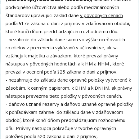
podvojného účtovníctva alebo podľa medzinárodných
štandardov upravujúci základ dane
v pôvodných cenách
podľa §17e zákona o dani z príjmov v zdaňovacom období,
ktoré končí dňom predchádzajúcim rozhodnému dňu:
- nezahrnie do základu dane sumu vo výške oceňovacích
rozdielov z precenenia vykázanú v účtovníctve, ak sa
vzťahujú k majetku a záväzkom, ktoré prevzal právny
nástupca v pôvodných hodnotách a k HM a NHM , ktoré
prevzal v ocenení podľa §25 zákona o dani z príjmov,
- nezahrnuje do základu dane opravné položky vytvorené k
zásobám, k cenným papierom, k DHM a k DNHM, ak právny
nástupca prevezme tieto položky v pôvodných cenách,
- daňovo uznané rezervy a daňovo uznané opravné položky
k pohľadávkam zahrnie do základu dane v zdaňovacom
období, ktoré končí dňom predchádzajúcim rozhodnému
dňu. Právny nástupca pokračuje v tvorbe opravných
položiek podľa §20 zákona o dani z príjmov,