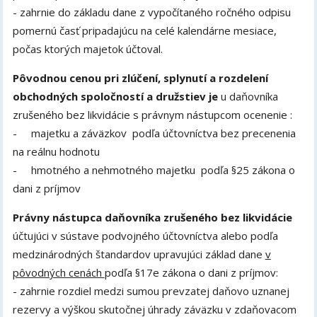
- zahrnie do základu dane z vypočítaného ročného odpisu
pomernú časť pripadajúcu na celé kalendárne mesiace,
počas ktorých majetok účtoval.
Pôvodnou cenou pri zlúčení, splynutí a rozdelení
obchodných spoločností a družstiev je
u daňovníka
zrušeného bez likvidácie s právnym nástupcom ocenenie :
- majetku a záväzkov podľa účtovníctva bez precenenia
na reálnu hodnotu
- hmotného a nehmotného majetku podľa §25 zákona o
dani z príjmov
Právny nástupca daňovníka zrušeného bez likvidácie
účtujúci v sústave podvojného účtovníctva alebo podľa
medzinárodných štandardov upravujúci základ dane
v
pôvodných cenách
podľa §17e zákona o dani z príjmov:
- zahrnie rozdiel medzi sumou prevzatej daňovo uznanej
rezervy a výškou skutočnej úhrady záväzku v zdaňovacom