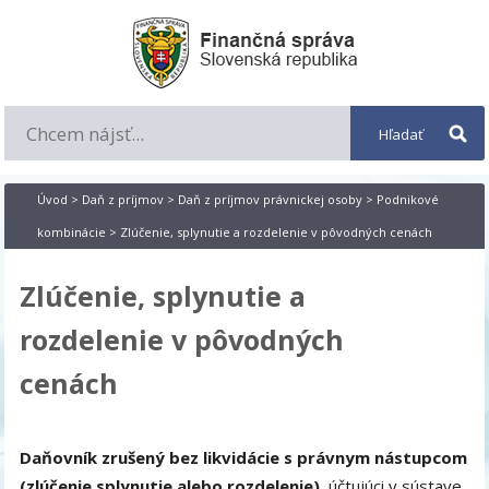
Úvod
>
Daň z príjmov
>
Daň z príjmov právnickej osoby
>
Podnikové
kombinácie
> Zlúčenie, splynutie a rozdelenie v pôvodných cenách
Zlúčenie, splynutie a
rozdelenie v pôvodných
cenách
Daňovník zrušený bez likvidácie s právnym nástupcom
(zlúčenie splynutie alebo rozdelenie),
účtujúci v sústave