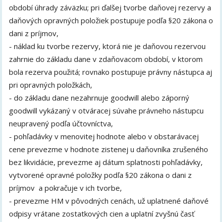
období úhrady záväzku; pri ďalšej tvorbe daňovej rezervy a
daňových opravných položiek postupuje podľa §20 zákona o
dani z príjmov,
- náklad ku tvorbe rezervy, ktorá nie je daňovou rezervou
zahrnie do základu dane v zdaňovacom období, v ktorom
bola rezerva použitá; rovnako postupuje právny nástupca aj
pri opravných položkách,
- do základu dane nezahrnuje goodwill alebo záporný
goodwill vykázaný v otváracej súvahe právneho nástupcu
neupravený podľa účtovníctva,
- pohľadávky v menovitej hodnote alebo v obstarávacej
cene prevezme v hodnote zistenej u daňovníka zrušeného
bez likvidácie, prevezme aj dátum splatnosti pohľadávky,
vytvorené opravné položky podľa §20 zákona o dani z
príjmov a pokračuje v ich tvorbe,
- prevezme HM v pôvodných cenách, už uplatnené daňové
odpisy vrátane zostatkových cien a uplatní zvyšnú časť