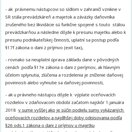
- ak právnemu nástupcovi so sídlom v zahraničí vznikne v
SR stála prevádzkáreň a majetok a záväzky daňovníka
zrušeného bez likvidácie sú funkčne spojené s touto stálou
prevádzkarňou a následne dôjde k presunu majetku alebo k
presunu podnikateľskej činnosti, uplatní sa postup podľa
§17f zákona o dani z príjmvo (exit tax),
- rovnako sa neuplatní úprava základu dane v pôvodných
cenách podľa §17e zákona o dani z períjmov, ak hlavným
účelom splynutia, zlúčenia a rozdelenia je zníženie daňovej
povinnosti alebo vyhnutie sa daňovej povinnosti,
- ak u právneho nástupcu dôjde k výplate oceňovacích
rozdielov v zdaňovacom období začatom najskôr 1.januára
2018
v sume vyššej ako je súčin podielu sumy vykázaných
oceňovacích rozdielov a najdlhšej doby odpisovania podľa
§26 ods.1 zákona o dani z príjmov u majetku