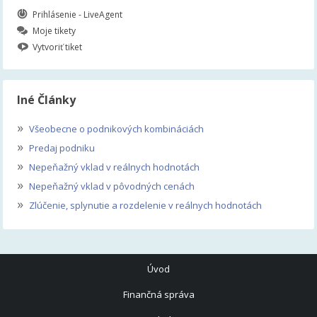
Prihlásenie - LiveAgent
Moje tikety
Vytvoriť tiket
Iné Články
»
Všeobecne o podnikových kombináciách
»
Predaj podniku
»
Nepeňažný vklad v reálnych hodnotách
»
Nepeňažný vklad v pôvodných cenách
»
Zlúčenie, splynutie a rozdelenie v reálnych hodnotách
Úvod
Finančná správa