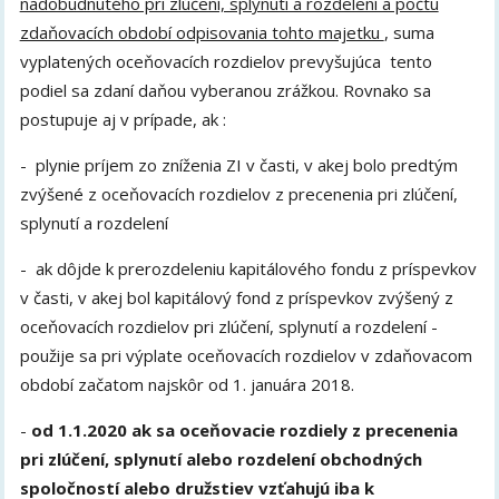
nadobudnutého pri zlúčení, splynutí a rozdelení a počtu
zdaňovacích období odpisovania tohto majetku
, suma
vyplatených oceňovacích rozdielov prevyšujúca tento
podiel sa zdaní daňou vyberanou zrážkou. Rovnako sa
postupuje aj v prípade, ak :
- plynie príjem zo zníženia ZI v časti, v akej bolo predtým
zvýšené z oceňovacích rozdielov z precenenia pri zlúčení,
splynutí a rozdelení
- ak dôjde k prerozdeleniu kapitálového fondu z príspevkov
v časti, v akej bol kapitálový fond z príspevkov zvýšený z
oceňovacích rozdielov pri zlúčení, splynutí a rozdelení -
použije sa pri výplate oceňovacích rozdielov v zdaňovacom
období začatom najskôr od 1. januára 2018.
-
od 1.1.2020 ak sa oceňovacie rozdiely z precenenia
pri zlúčení, splynutí alebo rozdelení obchodných
spoločností alebo družstiev vzťahujú iba k