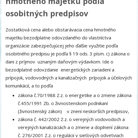
hmotného majetku podľa
osobitných predpisov
Zostatková cena alebo obstarávacia cena hmotného
majetku bezodplatne odovzdaného do vlastníctva
organizácie zabezpečujúcej jeho ďalšie využitie podľa
osobitného predpisu je podľa § 19 ods. 3 písm. c) zákona o
dani z príjmov uznaným daňovým výdavkom. Ide o
bezodplatné odovzdanie energetických zariadení a
prípojok, vodovodných a kanalizačných prípojok a účelových
komunikácií, a to podľa
zákona č.70/1988 Z.z. o energetike a o zmene zákona
č.455/1991 Zb. o živnostenskom podnikaní
(živnostenský zákon) v znení neskorších predpisov,
zákona č. 442/2002 Z.z. o verejných vodovodoch a
verejných kanalizáciách a o zmene a doplnení zákona
č. 276/2001 Z.z. o regulácii v sieťových odvetviach