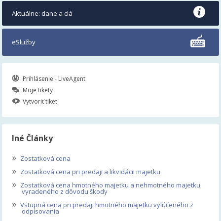
Aktuálne: dane a clá
eSlužby
Prihlásenie - LiveAgent
Moje tikety
Vytvoriť tiket
Iné Články
»
Zostatková cena
»
Zostatková cena pri predaji a likvidácii majetku
»
Zostatková cena hmotného majetku a nehmotného majetku
vyradeného z dôvodu škody
»
Vstupná cena pri predaji hmotného majetku vylúčeného z
odpisovania