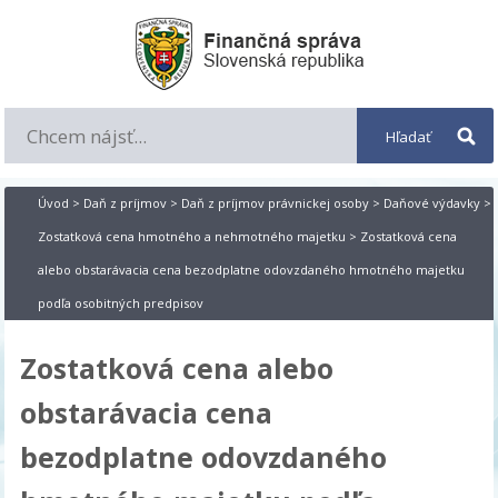
Úvod
>
Daň z príjmov
>
Daň z príjmov právnickej osoby
>
Daňové výdavky
>
Zostatková cena hmotného a nehmotného majetku
> Zostatková cena
alebo obstarávacia cena bezodplatne odovzdaného hmotného majetku
podľa osobitných predpisov
Zostatková cena alebo
obstarávacia cena
bezodplatne odovzdaného