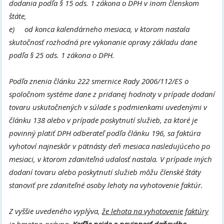
dodania podľa § 15 ods. 1 zákona o DPH v inom členskom
štáte,
e) od konca kalendárneho mesiaca, v ktorom nastala
skutočnosť rozhodná pre vykonanie opravy základu dane
podľa § 25 ods. 1 zákona o DPH.
Podľa znenia článku 222 smernice Rady 2006/112/ES o
spoločnom systéme dane z pridanej hodnoty v prípade dodaní
tovaru uskutočnených v súlade s podmienkami uvedenými v
článku 138 alebo v prípade poskytnutí služieb, za ktoré je
povinný platiť DPH odberateľ podľa článku 196, sa faktúra
vyhotoví najneskôr v pätnásty deň mesiaca nasledujúceho po
mesiaci, v ktorom zdaniteľná udalosť nastala. V prípade iných
dodaní tovaru alebo poskytnutí služieb môžu členské štáty
stanoviť pre zdaniteľné osoby lehoty na vyhotovenie faktúr.
Z vyššie uvedeného vyplýva,
že lehota na vyhotovenie faktúry