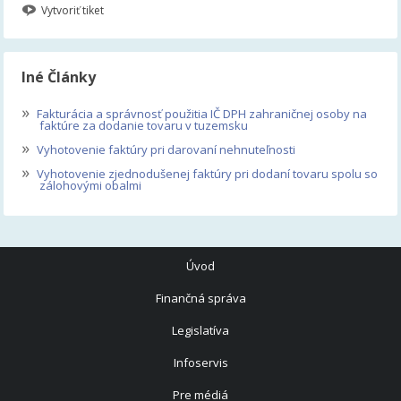
Vytvoriť tiket
Iné Články
»
Fakturácia a správnosť použitia IČ DPH zahraničnej osoby na
faktúre za dodanie tovaru v tuzemsku
»
Vyhotovenie faktúry pri darovaní nehnuteľnosti
»
Vyhotovenie zjednodušenej faktúry pri dodaní tovaru spolu so
zálohovými obalmi
Úvod
Finančná správa
Legislatíva
Infoservis
Pre médiá