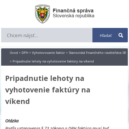
Úvod
>
DPH
>
Vyhotovovanie faktúr
>
Stanoviská Finančného riaditeľstva SR
> Pripadnutie lehoty na vyhotovenie faktúry na víkend
Pripadnutie lehoty na
vyhotovenie faktúry na
víkend
Otázka
Podľa ustanovenia § 73 zákona o DPH faktúra musí byť