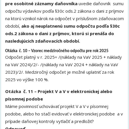
pre osobitné záznamy daňovníka
uvedie daňovník sumu
odpočtu výdavkov podľa §30c ods.2 zákona o dani z príjmov
na ktorú vznikol nárok na odpočet v príslušnom zdaňovacom
období,
ako aj neuplatnenú sumu odpočtu podľa §30c
ods.2 zákona o dani z príjmov, ktorú si prenáša do
nasledujúcich zdaňovacích období.
Otázka č. 10 – Vzorec medziročného odpočtu pre rok 2025
Odpočet platný v r. 2025= /(náklady na VaV 2025 + náklady
na VaV 2024)/2/- /(náklady na VaV 2024 + náklady na VaV
2023)/2/. Medziročný odpočet je možné uplatniť za rok
2025 vo výške 100 %.
Otázka č. 11 – Projekt V a V v elektronickej alebo
písomnej podobe
Máme povinnosť uchovávať projekt V a V v písomnej
podobe, alebo ho stačí evidovať v elektronickej podobe a v
prípade daňovej kontroly vytlačiť a predložiť?
Odpoveď