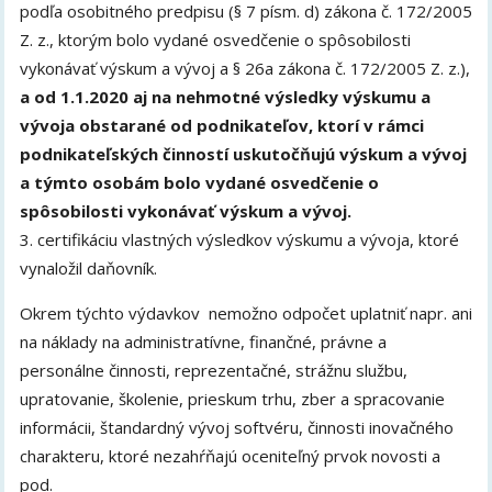
podľa osobitného predpisu (§ 7 písm. d) zákona č. 172/2005
Z. z., ktorým bolo vydané osvedčenie o spôsobilosti
vykonávať výskum a vývoj a § 26a zákona č. 172/2005 Z. z.),
a od 1.1.2020 aj na nehmotné výsledky výskumu a
vývoja obstarané od podnikateľov, ktorí v rámci
podnikateľských činností uskutočňujú výskum a vývoj
a týmto osobám bolo vydané osvedčenie o
spôsobilosti vykonávať výskum a vývoj.
3. certifikáciu vlastných výsledkov výskumu a vývoja, ktoré
vynaložil daňovník.
Okrem týchto výdavkov nemožno odpočet uplatniť napr. ani
na náklady na administratívne, finančné, právne a
personálne činnosti, reprezentačné, strážnu službu,
upratovanie, školenie, prieskum trhu, zber a spracovanie
informácii, štandardný vývoj softvéru, činnosti inovačného
charakteru, ktoré nezahŕňajú oceniteľný prvok novosti a
pod.