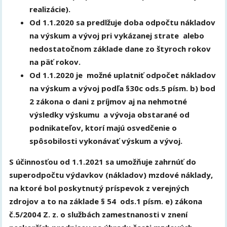
realizácie).
Od 1.1.2020 sa predlžuje doba odpočtu nákladov
na výskum a vývoj pri vykázanej strate alebo
nedostatočnom základe dane zo štyroch rokov
na päť rokov.
Od 1.1.2020 je možné uplatniť odpočet nákladov
na výskum a vývoj podľa §30c ods.5 písm. b) bod
2 zákona o dani z príjmov aj na nehmotné
výsledky výskumu a vývoja obstarané od
podnikateľov, ktorí majú osvedčenie o
spôsobilosti vykonávať výskum a vývoj.
S účinnosťou od 1.1.2021 sa umožňuje zahrnúť do
superodpočtu výdavkov (nákladov) mzdové náklady,
na ktoré bol poskytnutý príspevok z verejných
zdrojov a to na základe § 54 ods.1 písm. e) zákona
č.5/2004 Z. z. o službách zamestnanosti v znení