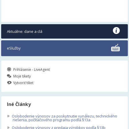
Aktuálne: dane a clá
eSlužby
Prihlásenie - LiveAgent
Moje tikety
Vytvoriť tiket
Iné Články
»
Oslobodenie výnosov za poskytnutie vynálezu, technického
riešenia, počítačového programu podľa §13a
»
Oslobodenie výnosov z predaja výrobkov podľa §13b