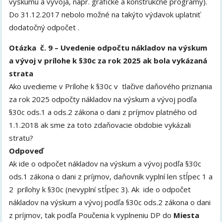
výskumu a vývoja, napr. grafické a konštrukčné programy).
Do 31.12.2017 nebolo možné na takýto výdavok uplatniť
dodatočný odpočet .
Otázka č. 9 – Uvedenie odpočtu nákladov na výskum
a vývoj v prílohe k §30c za rok 2025 ak bola vykázaná
strata
Ako uvedieme v Prílohe k §30c v tlačive daňového priznania
za rok 2025 odpočty nákladov na výskum a vývoj podľa
§30c ods.1 a ods.2 zákona o dani z príjmov platného od
1.1.2018 ak sme za toto zdaňovacie obdobie vykázali
stratu?
Odpoveď
Ak ide o odpočet nákladov na výskum a vývoj podľa §30c
ods.1 zákona o dani z príjmov, daňovník vyplní len stĺpec 1 a
2 prílohy k §30c (nevyplní stĺpec 3). Ak ide o odpočet
nákladov na výskum a vývoj podľa §30c ods.2 zákona o dani
z príjmov, tak podľa Poučenia k vyplneniu DP do
Miesta