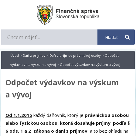
Úvod
>
Daň z príjmov
>
Daň z príjmov právnickej osoby
>
Odpočet
výdavkov na výskum a vývoj
> Odpočet výdavkov na výskum a vývoj
Odpočet výdavkov na výskum
a vývoj
Od 1.1.2015
každý daňovník, ktorý je
právnickou osobou
alebo fyzickou osobou, ktorá dosahuje príjmy podľa §
6 ods. 1 a 2 zákona o dani z príjmov
, a to bez ohľadu na