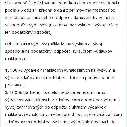
skutočnosť, či je účtovnou jednotkou alebo vedie evidenciu
podľa § 6 ods.11 zákona o dani z príjmov má možnosť od
základu dane zníženého o odpočet daňovej straty uplatniť
si odpočet výdavkov (nákladov) na výskum a vývoj (ďalej
len dodatočný odpočet).
Od 1.1.2018
výdavky (náklady) na výskum a vývoj
spôsobilé na dodatočný odpočet sú súčtom výdavkov
(nákladov) :
1.
100 % výdavkov (nákladov) vynaložených na výskum a
vývoj v zdaňovacom období, za ktoré sa podáva daňové
priznanie,
2
. 100 % kladného rozdielu medzi priemerom úhrnu
výdavkov vynaložených v zdaňovacom období na výskum a
vývoj zahrňovaných do odpočtu a úhrnom výdavkov
(nákladov) vynaložených v bezprostredne predchádzajúcom
zdaňovacom období na výskum a vývoj zahrňovaných do