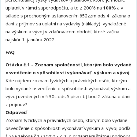
uplatniť v rámci superodpočtu, a to z 200% na
100%
a v
súlade s prechodným ustanovením §52zzm ods.4 zákona o
dani z príjmov sa uplatní na výdavky (náklady) vynaložené
na výskum a vývoj v zdaňovacom období, ktoré začína
najskôr 1. januára 2022.
FAQ
Otázka č.1 – Zoznam spoločností, ktorým bolo vydané
osvedčenie o spôsobilosti vykonávať výskum a vývoj
Kde nájdem zoznam fyzických a právnických osôb, ktorým
bolo vydané osvedčenie o spôsobilosti vykonávať výskum a
vývoj uvedených v § 30c ods.5 písm. b) bod 2 zákona o dani
z príjmov?
Odpoveď
Zoznam fyzických a právnických osôb, ktorým bolo vydané
osvedčenie o spôsobilosti vykonávať výskum a vývoj podľa
§ 26a zákona č.172/2005 Z. z. o organizácii štátnej podpory