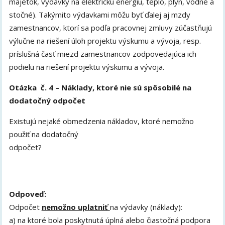
majetok, výdavky na elektrickú energiu, teplo, plyn, vodné a
stočné). Takýmito výdavkami môžu byť ďalej aj mzdy
zamestnancov, ktorí sa podľa pracovnej zmluvy zúčastňujú
výlučne na riešení úloh projektu výskumu a vývoja, resp.
príslušná časť miezd zamestnancov zodpovedajúca ich
podielu na riešení projektu výskumu a vývoja.
Otázka č. 4 – Náklady, ktoré nie sú spôsobilé na
dodatočný odpočet
Existujú nejaké obmedzenia nákladov, ktoré nemožno
použiť na dodatočný
odpočet?
Odpoveď:
Odpočet
nemožno uplatniť
na výdavky (náklady):
a) na ktoré bola poskytnutá úplná alebo čiastočná podpora