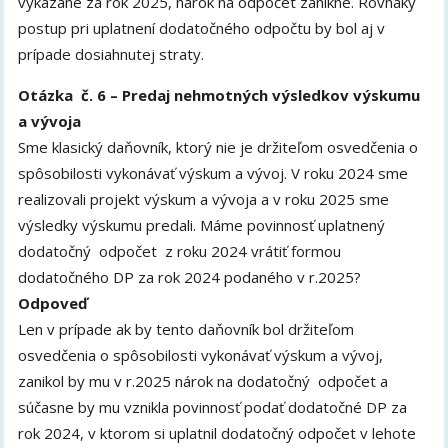
vykázané za rok 2025, nárok na odpočet zanikne. Rovnaký
postup pri uplatnení dodatočného odpočtu by bol aj v
prípade dosiahnutej straty.
Otázka č. 6 – Predaj nehmotných výsledkov výskumu
a vývoja
Sme klasický daňovník, ktorý nie je držiteľom osvedčenia o
spôsobilosti vykonávať výskum a vývoj. V roku 2024 sme
realizovali projekt výskum a vývoja a v roku 2025 sme
výsledky výskumu predali. Máme povinnosť uplatnený
dodatočný odpočet z roku 2024 vrátiť formou
dodatočného DP za rok 2024 podaného v r.2025?
Odpoveď
Len v prípade ak by tento daňovník bol držiteľom
osvedčenia o spôsobilosti vykonávať výskum a vývoj,
zanikol by mu v r.2025 nárok na dodatočný odpočet a
súčasne by mu vznikla povinnosť podať dodatočné DP za
rok 2024, v ktorom si uplatnil dodatočný odpočet v lehote