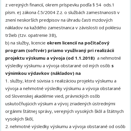
z verejných financií, okrem príspevku podľa § 54 ods.1
písm. e) zákona č.5/2004 Z.z. o službách zamestnanosti v
znení neskorších predpisov na úhradu časti mzdových
nákladov na každého zamestnanca v závislosti od poklesu
tržieb (tzv. opatrenie 3B),
b) na služby, licencie
okrem licencií na počítačový
program (softvér) priamo využívaný pri realizácii
projektu výskumu a vývoja (od 1.1.2018)
a nehmotné
výsledky výskumu a vývoja obstarané od iných osôb
s
výnimkou výdavkov (nákladov) na
1. služby, ktoré súvisia s realizáciou projektu výskumu a
vývoja a nehmotné výsledky výskumu a vývoja obstarané
od Slovenskej akadémie vied, právnických osôb
uskutočňujúcich výskum a vývoj zriadených ústrednými
orgánmi štátnej správy, verejných vysokých škôl a štátnych
vysokých škôl,
2. nehmotné výsledky výskumu a vývoja obstarané od osôb