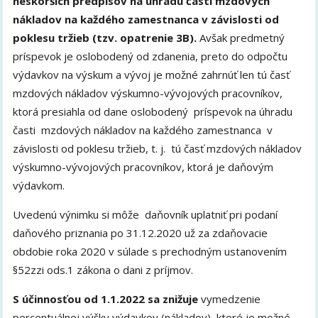
neskorších predpisov na úhradu časti mzdových
nákladov na každého zamestnanca v závislosti od
poklesu tržieb (tzv. opatrenie 3B).
Avšak predmetný
príspevok je oslobodený od zdanenia, preto do odpočtu
výdavkov na výskum a vývoj je možné zahrnúť len tú časť
mzdových nákladov výskumno-vývojových pracovníkov,
ktorá presiahla od dane oslobodený príspevok na úhradu
časti mzdových nákladov na každého zamestnanca v
závislosti od poklesu tržieb, t. j. tú časť mzdových nákladov
výskumno-vývojových pracovníkov, ktorá je daňovým
výdavkom.
Uvedenú výnimku si môže daňovník uplatniť pri podaní
daňového priznania po 31.12.2020 už za zdaňovacie
obdobie roka 2020 v súlade s prechodným ustanovením
§52zzi ods.1 zákona o dani z príjmov.
S účinnosťou od 1.1.2022 sa znižuje
vymedzenie
percentuálnej výšky výdavkov (nákladov), ktoré je možné