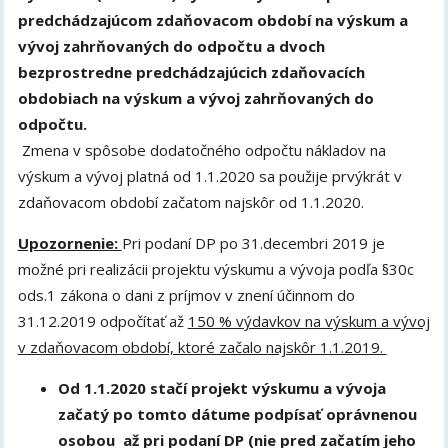
predchádzajúcom zdaňovacom období na výskum a
vývoj zahrňovaných do odpočtu a dvoch
bezprostredne predchádzajúcich zdaňovacích
obdobiach na výskum a vývoj zahrňovaných do
odpočtu.
Zmena v spôsobe dodatočného odpočtu nákladov na
výskum a vývoj platná od 1.1.2020 sa použije prvýkrát v
zdaňovacom období začatom najskôr od 1.1.2020.
Upozornenie:
Pri podaní DP po 31.decembri 2019 je
možné pri realizácii projektu výskumu a vývoja podľa §30c
ods.1 zákona o dani z príjmov v znení účinnom do
31.12.2019 odpočítať až
150 % výdavkov na výskum a vývoj
v zdaňovacom období, ktoré začalo najskôr 1.1.2019.
Od 1.1.2020 stačí projekt výskumu a vývoja
začatý po tomto dátume podpísať oprávnenou
osobou až pri podaní DP (nie pred začatím jeho