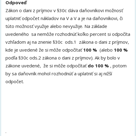
Odpoveď
Zákon o dani z príjmov v §30c dáva daňovníkovi možnosť
uplatniť odpočet nákladov na V a V a je na daňovníkovi, či
túto možnosť využije alebo nevyužije. Na základe
uvedeného sa nemôže rozhodnúť koľko percent si odpočíta
vzhľadom aj na znenie §30c ods.1 zákona o dani z príjmov,
kde je uvedené že si môže odpočítať
100 %
(alebo
100 %
podľa §30c ods.2 zákona o dani z príjmov). Ak by bolo v
zákone uvedené, že si môže odpočítať
do 100 %
, potom
by sa daňovník mohol rozhodnúť a uplatniť si aj nižší
odpočet.
.