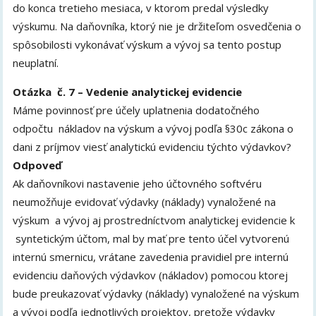
do konca tretieho mesiaca, v ktorom predal výsledky
výskumu. Na daňovníka, ktorý nie je držiteľom osvedčenia o
spôsobilosti vykonávať výskum a vývoj sa tento postup
neuplatní.
Otázka č. 7 – Vedenie analytickej evidencie
Máme povinnosť pre účely uplatnenia dodatočného
odpočtu nákladov na výskum a vývoj podľa §30c zákona o
dani z príjmov viesť analytickú evidenciu týchto výdavkov?
Odpoveď
Ak daňovníkovi nastavenie jeho účtovného softvéru
neumožňuje evidovať výdavky (náklady) vynaložené na
výskum a vývoj aj prostredníctvom analytickej evidencie k
syntetickým účtom, mal by mať pre tento účel vytvorenú
internú smernicu, vrátane zavedenia pravidiel pre internú
evidenciu daňových výdavkov (nákladov) pomocou ktorej
bude preukazovať výdavky (náklady) vynaložené na výskum
a vývoj podľa jednotlivých projektov, pretože výdavky