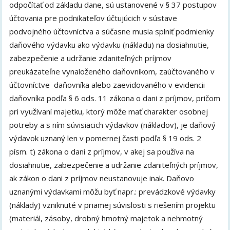
odpočítať od základu dane, sú ustanovené v § 37 postupov
účtovania pre podnikateľov účtujúcich v sústave
podvojného účtovníctva a súčasne musia splniť podmienky
daňového výdavku ako výdavku (nákladu) na dosiahnutie,
zabezpečenie a udržanie zdaniteľných príjmov
preukázateľne vynaloženého daňovníkom, zaúčtovaného v
účtovníctve daňovníka alebo zaevidovaného v evidencii
daňovníka podľa § 6 ods. 11 zákona o dani z príjmov, pričom
pri využívaní majetku, ktorý môže mať charakter osobnej
potreby a s ním súvisiacich výdavkov (nákladov), je daňový
výdavok uznaný len v pomernej časti podľa § 19 ods. 2
písm. t) zákona o dani z príjmov, v akej sa používa na
dosiahnutie, zabezpečenie a udržanie zdaniteľných príjmov,
ak zákon o dani z príjmov neustanovuje inak. Daňovo
uznanými výdavkami môžu byť napr.: prevádzkové výdavky
(náklady) vzniknuté v priamej súvislosti s riešením projektu
(materiál, zásoby, drobný hmotný majetok a nehmotný