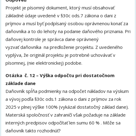
Projekt je písomný dokument, ktorý musí obsahovať
základné údaje uvedené v §30c ods.7 zákona o dani z
príjmov a musí byť podpísaný osobou oprávnenou konať za
daňovníka a to do lehoty na podanie daňového priznania. Pri
daňovej kontrole je správca dane oprávnený
vyzvať daňovníka na predloženie projektu. Z uvedeného
vyplýva, že originál projektu je potrebné uchovávať v
písomnej, (nie elektronickej) podobe.
Otázka č. 12 – Výška odpočtu pri dostatočnom
základe dane
Daňovník spĺňa podmienky na odpočet nákladov na výskum
a vývoj podľa §30c ods.1 zákona o dani z príjmov za rok
2025 v plnej výške 100% (vykázal dostatočný základ dane).
Materská spoločnosť v zahraničí však požaduje na základe
interných predpisov odpočítať len sumu 60 % . Môže sa
daňovník takto rozhodnúť?