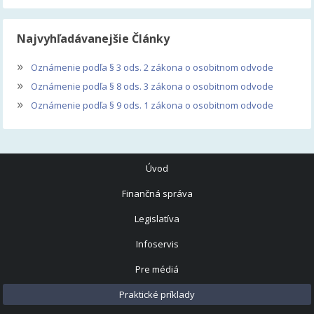
Najvyhľadávanejšie Články
»
Oznámenie podľa § 3 ods. 2 zákona o osobitnom odvode
»
Oznámenie podľa § 8 ods. 3 zákona o osobitnom odvode
»
Oznámenie podľa § 9 ods. 1 zákona o osobitnom odvode
Úvod
Finančná správa
Legislatíva
Infoservis
Pre médiá
Praktické príklady