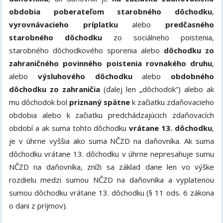
obdobia poberateľom starobného dôchodku
,
vyrovnávacieho príplatku
alebo
predčasného
starobného dôchodku
zo sociálneho poistenia,
starobného dôchodkového sporenia alebo
dôchodku zo
zahraničného povinného poistenia rovnakého druhu
,
alebo
výsluhového dôchodku
alebo
obdobného
dôchodku zo zahraničia
(ďalej len „dôchodok”) alebo ak
mu dôchodok bol
priznaný spätne
k začiatku zdaňovacieho
obdobia alebo k začiatku predchádzajúcich zdaňovacích
období a ak suma tohto dôchodku
vrátane 13. dôchodku
,
je v úhrne vyššia ako suma NČZD na daňovníka. Ak suma
dôchodku vrátane 13. dôchodku v úhrne nepresahuje sumu
NČZD na daňovníka, zníži sa základ dane len vo výške
rozdielu medzi sumou NČZD na daňovníka a vyplatenou
sumou dôchodku vrátane 13. dôchodku (§ 11 ods. 6 zákona
o dani z príjmov).