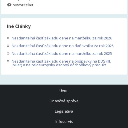
Vytvoriť tiket
Iné Články
»
Nezdaniteľná časť základu dane na manželku za rok 2026
»
Nezdaniteľná časť základu dane na daňovníka za rok 2025
»
Nezdaniteľná časť základu dane na manželku za rok 2025
»
Nezdaniteľná časť základu dane na príspevky na DDS (III.
pilier) a na celoeurópsky osobný dôchodkový produkt
Úvod
Finančná správa
Legislatíva
Infoservis