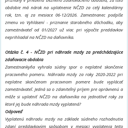
priznaný v priebehu bežného zdaňovacieho obdobia, za toto
obdobie má nárok na uplatnenie NČZD za celý kalendárny
rok, tzn. aj za mesiace 06-12/2026. Zamestnanec podpíše
zmenu vo Vyhlásení - priznanie starobného dôchodku, aby
zamestnávateľ od 01/2027 už viac pri výpočte preddavkov
neprihliadal na NČZD na daňovníka.
Otázka č. 4 - NČZD pri náhrade mzdy za predchádzajúce
zdaňovacie obdobia
Zamestnankyňa vyhrala súdny spor o neplatné skončenie
pracovného pomeru. Náhrada mzdy za roky 2020-2022 pri
neplatne skončenom pracovnom pomere bude vyplácať
zamestnávateľ. Jedná sa o zdaniteľný príjem pre oprávnenú a
môže si uplatniť NČZD na daňovníka na jednotlivé roky za
ktoré jej bude náhrada mzdy vyplatená?
Odpoveď
Vyplatenú náhradu mzdy na základe súdneho rozhodnutia
zdaní preddavkovým spôsobom v mesiaci vyplatenia tejto