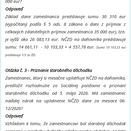
000 eur?
Odpoveď
Základ dane zamestnanca predstavuje sumu 30 310 eur
(vypočítaný podľa § 5 ods. 8 zákona o dani z príjmov z
celkových zdaniteľných príjmov zamestnanca 35 000 eur), tzn.
je vyšší ako 26 083,13 eur. NČZD na daňovníka predstavuje
sumu: 14 661,11 - 10 103,33 = 4 557,78 eur.
(Suma 10 103,33 eur
predstavuje 1/3 zo ZD)
Otázka č. 3 - Priznanie starobného dôchodku
Zamestnanec, ktorý si mesačne uplatňuje NČZD na daňovníka,
predložil rozhodnutie zo Sociálnej poisťovne o priznaní
starobného dôchodku od 5. mája 2026. Má zamestnanec
naďalej nárok na uplatnenie NČZD dane za mesiace 06-
12/2026?
Odpoveď
Vzhľadom k tomu, že zamestnancovi bol starobný dôchodok