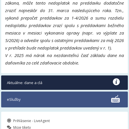
zákona, môže tento nedoplatok na preddavku dodatočne
zraziť najneskôr do 31. marca nasledujúceho roka. Tzn.,
vykoná prepočet preddavkov za 1-4/2026 a sumu rozdielu
nedoplatku preddavkov zrazí spolu s preddavkami bežného
mesiaca v mesiaci vykonania opravy (napr. vo výplate za
5/2026) a odvedie spolu s ostatnými preddavkami za máj 2026
v prehľade bude nedoplatok preddavkov uvedený v r. 1).
V r. 2025 má nárok na nezdaniteľnú časť základu dane na
daňovníka za celé zdaňovacie obdobie.
Aktuálne: dane a clá
eSlužby
Prihlásenie - LiveAgent
Moje tikety