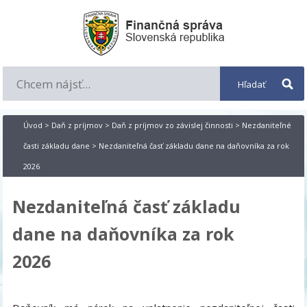
Úvod
>
Daň z príjmov
>
Daň z príjmov zo závislej činnosti
>
Nezdaniteľné
časti základu dane
> Nezdaniteľná časť základu dane na daňovníka za rok
2026
Nezdaniteľná časť základu
dane na daňovníka za rok
2026