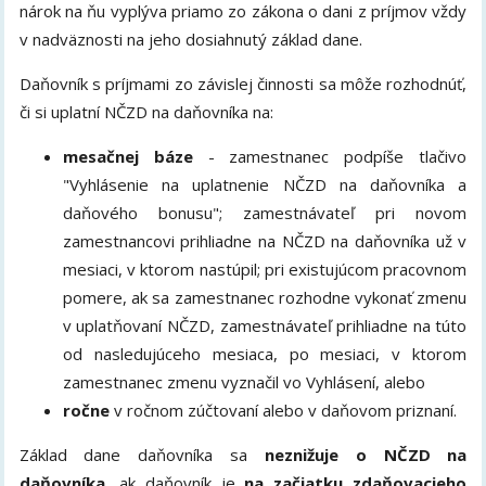
nárok na ňu vyplýva priamo zo zákona o dani z príjmov vždy
v nadväznosti na jeho dosiahnutý základ dane.
Daňovník s príjmami zo závislej činnosti sa môže rozhodnúť,
či si uplatní NČZD na daňovníka na:
mesačnej báze
- zamestnanec podpíše tlačivo
"Vyhlásenie na uplatnenie NČZD na daňovníka a
daňového bonusu"; zamestnávateľ pri novom
zamestnancovi prihliadne na NČZD na daňovníka už v
mesiaci, v ktorom nastúpil; pri existujúcom pracovnom
pomere, ak sa zamestnanec rozhodne vykonať zmenu
v uplatňovaní NČZD, zamestnávateľ prihliadne na túto
od nasledujúceho mesiaca, po mesiaci, v ktorom
zamestnanec zmenu vyznačil vo Vyhlásení, alebo
ročne
v ročnom zúčtovaní alebo v daňovom priznaní.
Základ dane daňovníka sa
neznižuje o NČZD na
daňovníka
, ak daňovník je
na začiatku zdaňovacieho