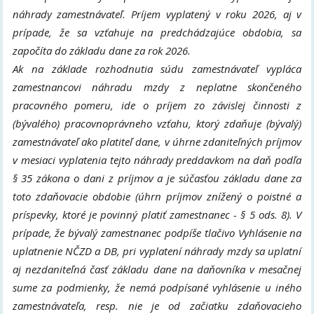
náhrady zamestnávateľ. Príjem vyplatený v roku 2026, aj v
prípade, že sa vzťahuje na predchádzajúce obdobia, sa
započíta do základu dane za rok 2026.
Ak na základe rozhodnutia súdu zamestnávateľ vypláca
zamestnancovi náhradu mzdy z neplatne skončeného
pracovného pomeru, ide o príjem zo závislej činnosti z
(bývalého) pracovnoprávneho vzťahu, ktorý zdaňuje (bývalý)
zamestnávateľ ako platiteľ dane, v úhrne zdaniteľných príjmov
v mesiaci vyplatenia tejto náhrady preddavkom na daň podľa
§ 35 zákona o dani z príjmov a je súčasťou základu dane za
toto zdaňovacie obdobie (úhrn príjmov znížený o poistné a
príspevky, ktoré je povinný platiť zamestnanec - § 5 ods. 8). V
prípade, že bývalý zamestnanec podpíše tlačivo Vyhlásenie na
uplatnenie NČZD a DB, pri vyplatení náhrady mzdy sa uplatní
aj nezdaniteľná časť základu dane na daňovníka v mesačnej
sume za podmienky, že nemá podpísané vyhlásenie u iného
zamestnávateľa, resp. nie je od začiatku zdaňovacieho