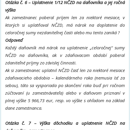
Otázka č. 6 – Uplatnenie 1/12 NČZD na daňovníka a jej ročná
výška
Ak zamestnanec poberal príjem len za niektoré mesiace, v
ktorých si uplatňoval NČZD, má nárok na doplatenie do
celoročnej sumy nezdaniteľnej časti alebo mu tento zaniká ?
Odpoveď
Každý daňovník má nárok na uplatnenie „celoročnej“ sumy
NČZD na daňovníka, ak v zdaňovacom období poberal
zdaniteľné príjmy zo závislej činnosti.
Ak si zamestnanec uplatnil NČZD časť len za niektoré mesiace
zdaňovacieho obdobia – kalendárneho roka (nemusia ísť za
sebou), táto sa vysporiada po skončení roka buď pri ročnom
zúčtovaní (u zamestnávateľa) alebo v daňovom priznaní v
plnej výške 5 966,73 eur, resp. vo výške s ohľadom na základ
dane zamestnanca.
Otázka č. 7 – Výška dôchodku a uplatnenie NČZD na