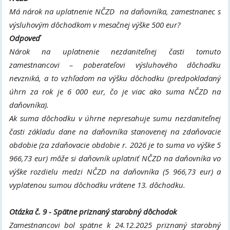
Má nárok na uplatnenie NČZD na daňovníka, zamestnanec s
výsluhovým dôchodkom v mesačnej výške 500 eur?
Odpoveď
Nárok na uplatnenie nezdaniteľnej časti tomuto
zamestnancovi – poberateľovi výsluhového dôchodku
nevzniká, a to vzhľadom na výšku dôchodku (predpokladaný
úhrn za rok je 6 000 eur, čo je viac ako suma NČZD na
daňovníka).
Ak suma dôchodku v úhrne nepresahuje sumu nezdaniteľnej
časti základu dane na daňovníka stanovenej na zdaňovacie
obdobie (za zdaňovacie obdobie r. 2026 je to suma vo výške 5
966,73 eur) môže si daňovník uplatniť NČZD na daňovníka vo
výške rozdielu medzi NČZD na daňovníka (5 966,73 eur) a
vyplatenou sumou dôchodku vrátene 13. dôchodku.
Otázka č. 9 -
Spätne priznaný starobný dôchodok
Zamestnancovi bol spätne k 24.12.2025 priznaný starobný