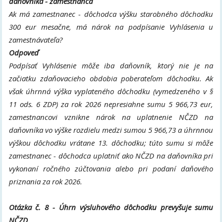
daňovníka - zamestnanca
Ak má zamestnanec - dôchodca výšku starobného dôchodku
300 eur mesačne, má nárok na podpísanie Vyhlásenia u
zamestnávateľa?
Odpoveď
Podpísať Vyhlásenie môže iba daňovník, ktorý nie je na
začiatku zdaňovacieho obdobia poberateľom dôchodku. Ak
však úhrnná výška vyplateného dôchodku (vymedzeného v §
11 ods. 6 ZDP) za rok 2026 nepresiahne sumu 5 966,73 eur,
zamestnancovi vznikne nárok na uplatnenie NČZD na
daňovníka vo výške rozdielu medzi sumou 5 966,73 a úhrnnou
výškou dôchodku vrátane 13. dôchodku; túto sumu si môže
zamestnanec - dôchodca uplatniť ako NČZD na daňovníka pri
vykonaní ročného zúčtovania alebo pri podaní daňového
priznania za rok 2026.
Otázka č. 8 - Úhrn výsluhového dôchodku prevyšuje sumu
NČZD