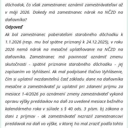
dôchodok, čo však zamestnanec oznámil zamestnávateľovi až
v máji 2026. Dokedy má zamestnanec nárok na NČZD na
daňovníka?
Odpoveď
Ak bol zamestnanec poberateľom starobného dôchodku k
1.1.2026 (resp. mu bol spätne priznaný k 24.12.2025), v roku
2026 nemá nárok na mesačné uplatňovanie na NČZD na
daňovníka. Zamestnanec má povinnosť oznámiť zmenu
skutočnosti - spätné priznanie starobného dôchodku - jej
zapísaním vo Vyhlásení. Ak mal podpísané tlačivo Vyhlásenie,
čím si uplatnil nezdaniteľnú časť základu dane na daňovníka
mesačne a zamestnávateľ ju uplatnil pri zdanení príjmu za
mesiace 1-4/2026 po oznámení zmeny zamestnávateľ vykoná
opravu výšky preddavkov na daň za uvedené mesiace bežného
kalendárneho roka v súlade s § 40 ods. 3 písm. b) zákona o
dani z príjmov - ak zamestnávateľ nezrazil zamestnancovi
preddavok na daň vo výške, v ktorej ho mal zraziť podľa tohto