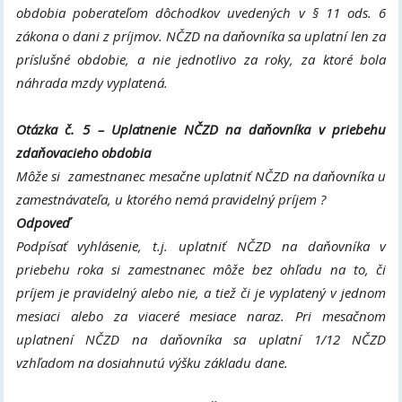
obdobia poberateľom dôchodkov uvedených v § 11 ods. 6
zákona o dani z príjmov. NČZD na daňovníka sa uplatní len za
príslušné obdobie, a nie jednotlivo za roky, za ktoré bola
náhrada mzdy vyplatená.
Otázka č. 5 – Uplatnenie NČZD na daňovníka v priebehu
zdaňovacieho obdobia
Môže si zamestnanec mesačne uplatniť NČZD na daňovníka u
zamestnávateľa, u ktorého nemá pravidelný príjem ?
Odpoveď
Podpísať vyhlásenie, t.j. uplatniť NČZD na daňovníka v
priebehu roka si zamestnanec môže bez ohľadu na to, či
príjem je pravidelný alebo nie, a tiež či je vyplatený v jednom
mesiaci alebo za viaceré mesiace naraz. Pri mesačnom
uplatnení NČZD na daňovníka sa uplatní 1/12 NČZD
vzhľadom na dosiahnutú výšku základu dane.