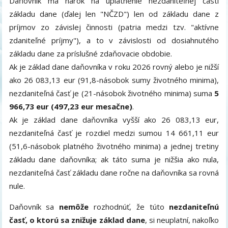
Daňovník má nárok na uplatnenie nezdaniteľnej časti
základu dane (ďalej len "NČZD") len od základu dane z
príjmov zo závislej činnosti (patria medzi tzv. "aktívne
zdaniteľné príjmy"), a to v závislosti od dosiahnutého
základu dane za príslušné zdaňovacie obdobie.
Ak je základ dane daňovníka v roku 2026 rovný alebo je nižší
ako 26 083,13 eur (91,8-násobok sumy životného minima),
nezdaniteľná časť je (21-násobok životného minima) suma
5
966,73 eur (497,23 eur mesačne)
.
Ak je základ dane daňovníka vyšší ako 26 083,13 eur,
nezdaniteľná časť je rozdiel medzi sumou 14 661,11 eur
(51,6-násobok platného životného minima) a jednej tretiny
základu dane daňovníka; ak táto suma je nižšia ako nula,
nezdaniteľná časť základu dane ročne na daňovníka sa rovná
nule.
Daňovník sa
nemôže
rozhodnúť, že túto
nezdaniteľnú
časť, o ktorú sa znižuje základ dane
, si neuplatní, nakoľko