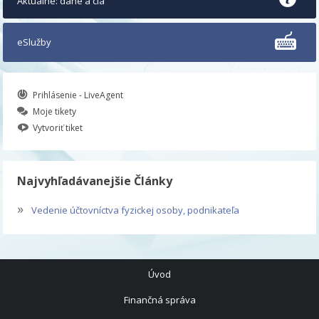
Aktuálne: dane a clá
eSlužby
Prihlásenie - LiveAgent
Moje tikety
Vytvoriť tiket
Najvyhľadávanejšie Články
»
Vedenie účtovníctva fyzickej osoby, podnikateľa
Úvod
Finančná správa