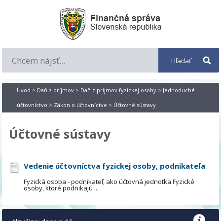
Úvod
>
Daň z príjmov
>
Daň z príjmov fyzickej osoby
>
Jednoduché
účtovníctvo
>
Zákon o účtovníctve
> Účtovné sústavy
Účtovné sústavy
Vedenie účtovníctva fyzickej osoby, podnikateľa
Fyzická osoba - podnikateľ, ako účtovná jednotka Fyzické
osoby, ktoré podnikajú ...