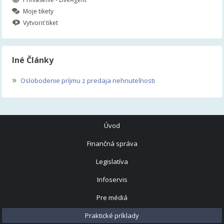
Moje tikety
Vytvoriť tiket
Iné Články
»
Oslobodenie príjmu z predaja nehnuteľnosti
Úvod
Finančná správa
Legislatíva
Infoservis
Pre médiá
Praktické príklady