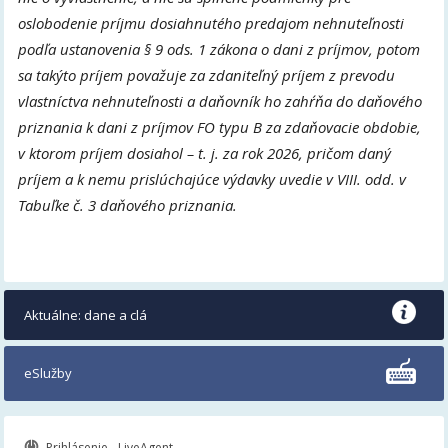
oslobodenie príjmu dosiahnutého predajom nehnuteľnosti
podľa ustanovenia § 9 ods. 1 zákona o dani z príjmov, potom
sa takýto príjem považuje za zdaniteľný príjem z prevodu
vlastníctva nehnuteľnosti a daňovník ho zahŕňa do daňového
priznania k dani z príjmov FO typu B za zdaňovacie obdobie,
v ktorom príjem dosiahol – t. j. za rok 2026, pričom daný
príjem a k nemu prislúchajúce výdavky uvedie v VIII. odd. v
Tabuľke č. 3 daňového priznania.
Aktuálne: dane a clá
eSlužby
Prihlásenie - LiveAgent