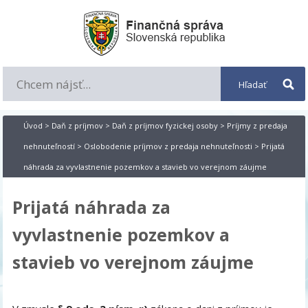
Úvod
>
Daň z príjmov
>
Daň z príjmov fyzickej osoby
>
Príjmy z predaja
nehnuteľností
>
Oslobodenie príjmov z predaja nehnuteľnosti
> Prijatá
náhrada za vyvlastnenie pozemkov a stavieb vo verejnom záujme
Prijatá náhrada za
vyvlastnenie pozemkov a
stavieb vo verejnom záujme