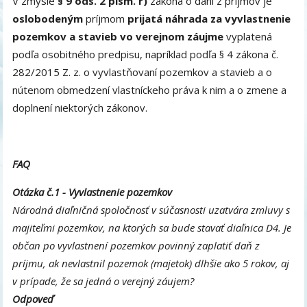
V zmysle
§ 9 ods. 2 písm. r)
zákona o dani z príjmov je
oslobodeným
príjmom
prijatá náhrada za vyvlastnenie
pozemkov a stavieb vo verejnom záujme
vyplatená
podľa osobitného predpisu, napríklad podľa § 4 zákona č.
282/2015 Z. z. o vyvlastňovaní pozemkov a stavieb a o
nútenom obmedzení vlastníckeho práva k nim a o zmene a
doplnení niektorých zákonov.
FAQ
Otázka č.1 - Vyvlastnenie pozemkov
Národná diaľničná spoločnosť v súčasnosti uzatvára zmluvy s
majiteľmi pozemkov, na ktorých sa bude stavať diaľnica D4. Je
občan po vyvlastnení pozemkov povinný zaplatiť daň z
príjmu, ak nevlastnil pozemok (majetok) dlhšie ako 5 rokov, aj
v prípade, že sa jedná o verejný záujem?
Odpoveď