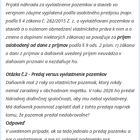
Prijatá náhrada za vyvlastnenie pozemkov a stavieb vo
verejnom záujme vyplatená podľa osobitného predpisu (napr.
podľa § 4 zákona č. 282/2015 Z. z. o vyvlastňovaní pozemkov a
stavieb a o nútenom obmedzení vlastníckeho práva k nim a o
zmene a doplnení niektorých zákonov) sa považuje za
príjem
oslobodený od dane z príjmov
podľa § 9 ods. 2 písm. r) zákona
o dani z príjmov a daňovník uvedený príjem neuvádza v
daňovom priznaní a nezdaňuje ho.
Otázka č.2
-
Predaj versus vyvlastnenie pozemkov
Daňovník mal 2 roky vo vlastníctve pozemok, ktorý nikdy
nemal zaradený v obchodnom majetku. V roku 2026 ho predal
Národnej diaľničnej spoločnosti, aby mu nebol vyvlastnený.
Má daňovník povinnosť zaplatiť daň z tohto predaja napriek
tomu, že pozemok predal nedobrovoľne?
Odpoveď
V uvedenom prípade, ak sa teda jednalo o predaj pozemku a
nie o vyvlastnenie, a nie sú splnené podmienky pre