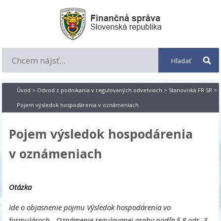
Úvod
>
Odvod z podnikania v regulovaných odvetviach
>
Stanoviská FR SR
>
Pojem výsledok hospodárenia v oznámeniach
Pojem výsledok hospodárenia
v oznámeniach
Otázka
Ide o objasnenie pojmu Výsledok hospodárenia vo
formulároch - Oznámenie regulovanej osoby podľa § 8 ods. 3