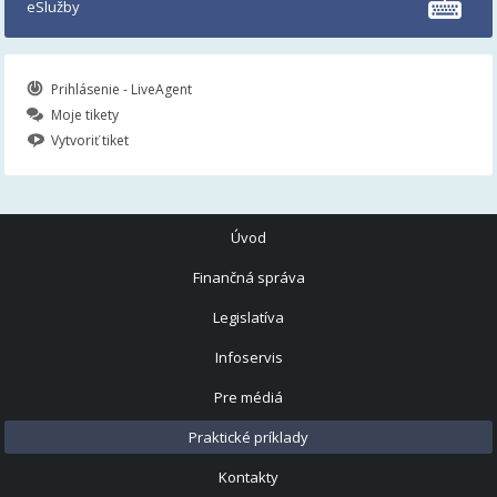
eSlužby
Prihlásenie - LiveAgent
Moje tikety
Vytvoriť tiket
Úvod
Finančná správa
Legislatíva
Infoservis
Pre médiá
Praktické príklady
Kontakty