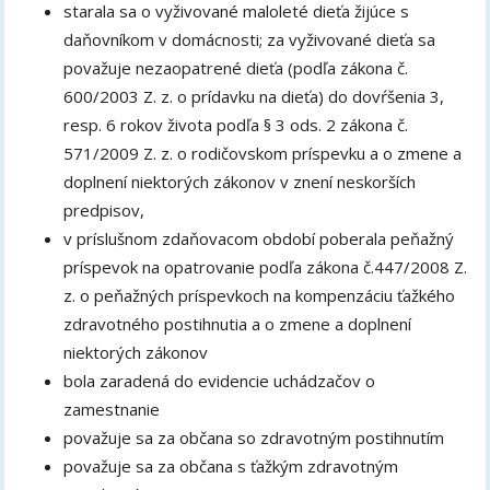
starala sa o vyživované maloleté dieťa žijúce s
daňovníkom v domácnosti; za vyživované dieťa sa
považuje nezaopatrené dieťa (podľa zákona č.
600/2003 Z. z. o prídavku na dieťa) do dovŕšenia 3,
resp. 6 rokov života podľa § 3 ods. 2 zákona č.
571/2009 Z. z. o rodičovskom príspevku a o zmene a
doplnení niektorých zákonov v znení neskorších
predpisov,
v príslušnom zdaňovacom období poberala peňažný
príspevok na opatrovanie podľa zákona č.447/2008 Z.
z. o peňažných príspevkoch na kompenzáciu ťažkého
zdravotného postihnutia a o zmene a doplnení
niektorých zákonov
bola zaradená do evidencie uchádzačov o
zamestnanie
považuje sa za občana so zdravotným postihnutím
považuje sa za občana s ťažkým zdravotným