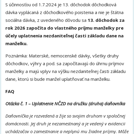
S účinnosťou od 1.7.2024 je 13. dôchodok dôchodková
dávka vyplácaná z dôchodkového poistenia a nie je štátna
sociálna dávka, z uvedeného dôvodu sa
13. dôchodok za
rok 2026 započíta do vlastného príjmu manželky pre
účely uplatnenia nezdaniteľnej časti základu dane na
manželku.
Poznámka: Materské, nemocenské dávky, všetky druhy
dôchodkov, výhry a pod. sa započítavajú do úhrnu príjmov
manželky a majú vplyv na výšku nezdaniteľnej časti základu
dane, ktorú si bude manžel uplatňovať na manželku.
FAQ
Otázka č. 1 – Uplatnenie NČZD na družku (druha) daňovníka
Daňovníčka je rozvedená a žije so svojim druhom v spoločnej
domácnosti. Jej druh je nezamestnaný a je vedený v evidencii
uchádzačov o zamestnanie a neplynú mu žiadne príjmy. Môže