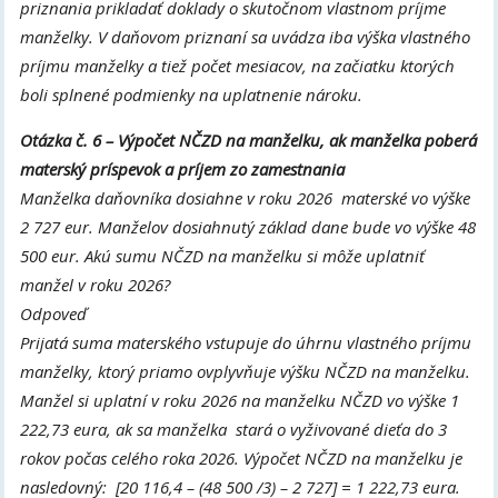
priznania prikladať doklady o skutočnom vlastnom príjme
manželky. V daňovom priznaní sa uvádza iba výška vlastného
príjmu manželky a tiež počet mesiacov, na začiatku ktorých
boli splnené podmienky na uplatnenie nároku.
Otázka č. 6 – Výpočet NČZD na manželku, ak manželka poberá
materský príspevok a príjem zo zamestnania
Manželka daňovníka dosiahne v roku 2026 materské vo výške
2 727 eur. Manželov dosiahnutý základ dane bude vo výške 48
500 eur. Akú sumu NČZD na manželku si môže uplatniť
manžel v roku 2026?
Odpoveď
Prijatá suma materského vstupuje do úhrnu vlastného príjmu
manželky, ktorý priamo ovplyvňuje výšku NČZD na manželku.
Manžel si uplatní v roku 2026 na manželku NČZD vo výške 1
222,73 eura, ak sa manželka stará o vyživované dieťa do 3
rokov počas celého roka 2026. Výpočet NČZD na manželku je
nasledovný: [20 116,4 – (48 500 /3) – 2 727] = 1 222,73 eura.