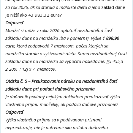
za rok 2026, ak sa starala o maloleté dieťa a jeho
základ dane
je
nižší ako 43 983,32 eura
?
Odpoveď
Manžel si môže v roku 2026 uplatniť nezdaniteľnú časť
základu dane na manželku iba v pomernej výške
1 898,96
eura
, ktorá zodpovedá 7 mesiacom, počas ktorých sa
manželka starala o vyživované dieťa. Suma nezdaniteľnej časti
základu dane na manželku sa vypočíta nasledovne: [(5 455,3 –
2 200) : 12] x 7 mesiacov.
Otázka č. 5 – Preukazovanie nároku na nezdaniteľnú časť
základu dane pri podaní daňového priznania
Je daňovník povinný nejakým dokladom preukazovať výšku
vlastného príjmu manželky, ak podáva daňové priznanie?
Odpoveď
Výška vlastného príjmu sa v podávanom priznaní
nepreukazuje, nie je potrebné ako prílohu daňového