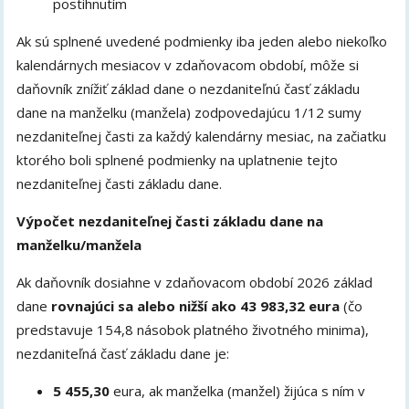
postihnutím
Ak sú splnené uvedené podmienky iba jeden alebo niekoľko
kalendárnych mesiacov v zdaňovacom období, môže si
daňovník znížiť základ dane o nezdaniteľnú časť základu
dane na manželku (manžela) zodpovedajúcu 1/12 sumy
nezdaniteľnej časti za každý kalendárny mesiac, na začiatku
ktorého boli splnené podmienky na uplatnenie tejto
nezdaniteľnej časti základu dane.
Výpočet nezdaniteľnej časti základu dane na
manželku/manžela
Ak daňovník dosiahne v zdaňovacom období 2026 základ
dane
rovnajúci sa alebo nižší ako 43 983,32 eura
(čo
predstavuje 154,8 násobok platného životného minima),
nezdaniteľná časť základu dane je:
5 455,30
eura, ak manželka (manžel) žijúca s ním v