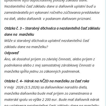
uplatnenie tejto odpočítateľnej položky základu dane.
Nezdaniteľnú časť základu dane si daňovník uplatní buď u
zamestnávateľa pri vykonaní ročného zúčtovania preddavkov
na daň, alebo daňovník v podanom daňovom priznaní.
Otázka č. 3 – Starobný dôchodca a nezdaniteľná časť základu
dane na manželku
Môže si starobný dôchodca uplatniť nezdaniteľnú časť
základu dane na manželku?
Odpoveď
Áno, ak dosiahol príjem zo závislej činnosti, alebo príjem z
podnikania alebo z inej samostatnej zárobkovej činnosti a
manželka spĺňa jednu zo zákonných podmienok.
Otázka č. 4– Nárok na NČZD na manželku za časť roka
V máji 2026 (3.5.2026) sa daňovníkovi narodilo dieťa,
manželka daňovníka bude mať príjem zo zamestnania a
materské spolu vo výške 2 200 eur. Bude mať daňovník nárok
na uplatnenie nezdaniteľnej časti základu dane na manželku