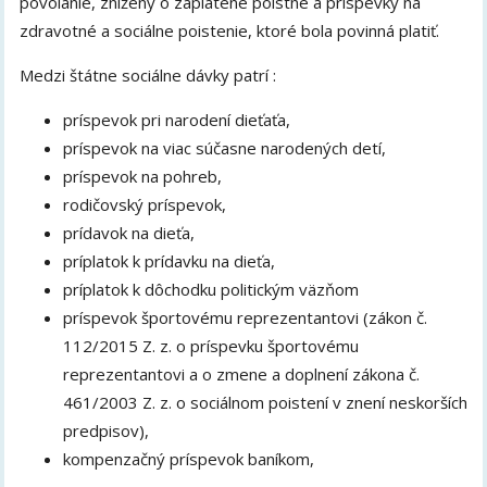
povolanie, znížený o zaplatené poistné a príspevky na
zdravotné a sociálne poistenie, ktoré bola povinná platiť.
Medzi štátne sociálne dávky patrí :
príspevok pri narodení dieťaťa,
príspevok na viac súčasne narodených detí,
príspevok na pohreb,
rodičovský príspevok,
prídavok na dieťa,
príplatok k prídavku na dieťa,
príplatok k dôchodku politickým väzňom
príspevok športovému reprezentantovi (zákon č.
112/2015 Z. z. o príspevku športovému
reprezentantovi a o zmene a doplnení zákona č.
461/2003 Z. z. o sociálnom poistení v znení neskorších
predpisov),
kompenzačný príspevok baníkom,