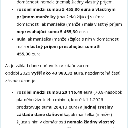
domácnosti nemala (nemal) žiadny vlastný príjem,
rozdiel medzi sumou 5 455,30 eura a vlastným
príjmom manželky
(manžela) žijúcej s ním v
domácnosti, ak manželka (manžel) mala vlastný príjem
nepresahujúci sumu 5 455,30
eura
nula,
ak manželka (manžel) žijúca s ním v domácnosti
mala
vlastný príjem presahujúci sumu 5
455,30
eura
Ak je základ dane daňovníka v zdaňovacom
období 2026
vyšší ako 43 983,32 eur
a, nezdaniteľná časť
základu dane je:
rozdiel medzi sumou 20 116,40
eura (70,8-násobok
platného životného minima, ktoré k 1.1.2026
predstavuje sumu 284,13 eura) a
jednej tretiny
základu dane daňovníka,
ak manželka (manžel)
žijúca s ním v domácnosti
nemala žiadny vlastný