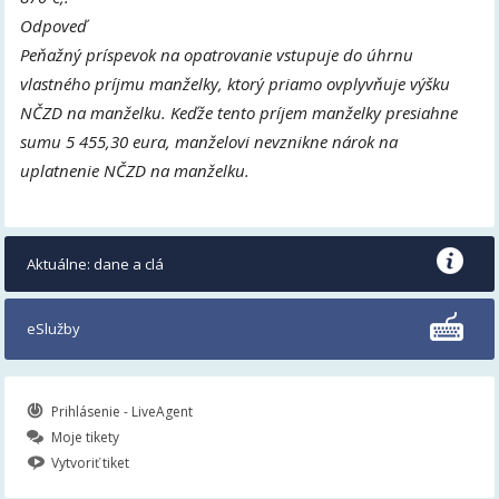
Odpoveď
Peňažný príspevok na opatrovanie vstupuje do úhrnu
vlastného príjmu manželky, ktorý priamo ovplyvňuje výšku
NČZD na manželku. Keďže tento príjem manželky presiahne
sumu 5 455,30 eura, manželovi nevznikne nárok na
uplatnenie NČZD na manželku.
Aktuálne: dane a clá
eSlužby
Prihlásenie - LiveAgent
Moje tikety
Vytvoriť tiket