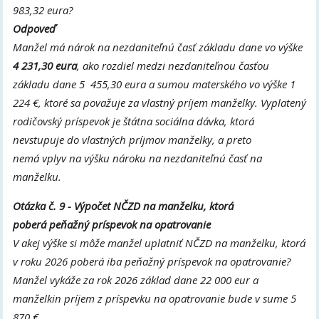
983,32 eura?
Odpoveď
Manžel má nárok na nezdaniteľnú časť základu dane vo výške
4 231,30 eura
, ako rozdiel medzi nezdaniteľnou časťou
základu dane 5 455,30 eura a sumou materského vo výške 1
224 €, ktoré sa považuje za vlastný príjem manželky. Vyplatený
rodičovský príspevok je štátna sociálna dávka, ktorá
nevstupuje do vlastných príjmov manželky, a preto
nemá vplyv na výšku nároku na nezdaniteľnú časť na
manželku.
Otázka č. 9 - Výpočet NČZD na manželku, ktorá
poberá peňažný príspevok na opatrovanie
V akej výške si môže manžel uplatniť NČZD na manželku, ktorá
v roku 2026 poberá iba peňažný príspevok na opatrovanie?
Manžel vykáže za rok 2026 základ dane 22 000 eur a
manželkin príjem z príspevku na opatrovanie bude v sume 5
870 €,.