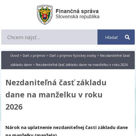
Úvod
>
Daň z príjmov
>
Daň z príjmov fyzickej osoby
>
Nezdaniteľné časti
základu dane
> Nezdaniteľná časť základu dane na manželku v roku 2026
Nezdaniteľná časť základu
dane na manželku v roku
2026
Nárok na uplatnenie nezdaniteľnej časti základu dane
na manželku (manžela)