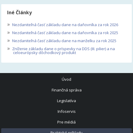
Iné Články
»
Nezdaniteľná časť základu dane na daňovníka za rok 2026
»
Nezdaniteľná časť základu dane na daňovníka za rok 2025
»
Nezdaniteľná časť základu dane na manželku za rok 2025
»
Zníženie základu dane o príspevky na DDS (III. pilier) a na
celoeurópsky dôchodkový produkt
Úvod
Finančná správa
Legislatíva
Infoservis
Pre médiá
Praktické príklady