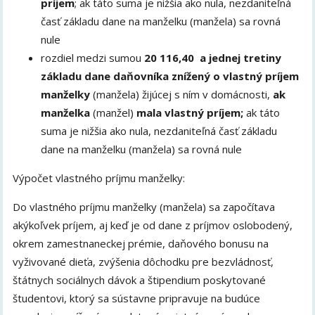
príjem
; ak táto suma je nižšia ako nula, nezdaniteľná
časť základu dane na manželku (manžela) sa rovná
nule
rozdiel medzi sumou
20 116,40 a jednej tretiny
základu dane daňovníka znížený o vlastný príjem
manželky
(manžela) žijúcej s ním v domácnosti,
ak
manželka
(manžel)
mala vlastný príjem;
ak táto
suma je nižšia ako nula, nezdaniteľná časť základu
dane na manželku (manžela) sa rovná nule
Výpočet vlastného príjmu manželky:
Do vlastného príjmu manželky (manžela) sa započítava
akýkoľvek príjem, aj keď je od dane z príjmov oslobodený,
okrem zamestnaneckej prémie, daňového bonusu na
vyživované dieťa, zvýšenia dôchodku pre bezvládnosť,
štátnych sociálnych dávok a štipendium poskytované
študentovi, ktorý sa sústavne pripravuje na budúce