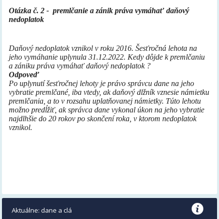
Otázka č. 2 - premlčanie a zánik práva vymáhať daňový
nedoplatok
Daňový nedoplatok vznikol v roku 2016. Šesťročná lehota na
jeho vymáhanie uplynula 31.12.2022. Kedy dôjde k premlčaniu
a zániku práva vymáhať daňový nedoplatok ?
Odpoveď
Po uplynutí šesťročnej lehoty je právo správcu dane na jeho
vybratie premlčané, iba vtedy, ak daňový dlžník vznesie námietku
premlčania, a to v rozsahu uplatňovanej námietky. Túto lehotu
možno predĺžiť, ak správca dane vykonal úkon na jeho vybratie
najdlhšie do 20 rokov po skončení roka, v ktorom nedoplatok
vznikol.
Aktuálne: dane a clá