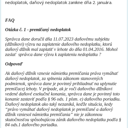
nedoplatok, daňový nedoplatok zanikne dňa 2. januára.
FAQ
Otázka č. 1 - premlčaný nedoplatok
Správca dane doručil dňa 11.07.2023 daňovému subjektu
(dlžníkovi) výzvu na zaplatenie daňového nedoplatku, ktorú
daňový dlžník mal zaplatiť v lehote do dňa 01.04.2016. Mohol
zaslať správca dane výzvu k zaplateniu nedoplatku ?
Odpoveď
Ak daňový dlžník vznesie námietku premlčania práva vymáhať
daňový nedoplatok, za splnenia zákonom stanovených
podmienok, správca dane je povinný prihliadnuť na uplynutie
premlčacej lehoty. V prípade, ak je voči daňového dlžníkovi
vedené daňové exekučné konania, správca dane je povinný toto
konanie zastaviť podľa § 96 ods. 1 písm. e) daňového poriadku.
Daňový nedoplatok ako taký nezaniká, keďže situácia, kedy
“právo vymáhať daňový nedoplatok je premlčané a daňový
dlžník vzniesol námietku premlčania” nie je zákonnou
skutočnosťou spôsobujúcou zánik daňového nedoplatku podľa §
84 ods.1 daňového poriadku.