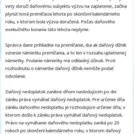
vety doručí daňovému subjektu výzvu na zaplatenie, začína
plynúť nová premlčacia lehota po skončení kalendárneho
roku, v ktorom bola výzva doručená. Počas daňového
exekučného konania táto lehota neplynie.
Správca dane prihliadne na premlčanie, iba ak daňový dlžník
vznesie námietku premlčania, a to len v rozsahu uplatnenej
námietky. Podanie námietky má odkladný účinok. Proti
rozhodnutiu o námietke daňový dlžník nemôže podať
odvolanie.
Daňový nedoplatok zanikne dňom nasledujúcim po dni
zániku práva vymáhať daňový nedoplatok. Pre určenie dňa
zániku daňového nedoplatku je rozhodujúce určenie dňa, v
ktorom došlo k zániku práva vymáhať daňový nedoplatok.
Právo na vymáhanie daňového nedoplatku zaniká po 20
rokoch po skončení kalendárneho roku, v ktorom daňový