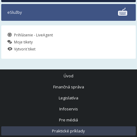
eSlužby
Prihlásenie - LiveAgent
Moje tikety
Vytvoriť tiket
Úvod
Finančná správa
Legislatíva
Infoservis
Pre médiá
Praktické príklady