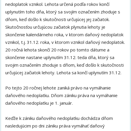
nedoplatok vznikol. Lehota určená podľa rokov končí
uplynutím toho dňa, ktorý sa svojím označením zhoduje s
dňom, keď došlo k skutočnosti určujúcej jej začiatok.
Skutočnosťou určujúcou začiatok plynutia lehoty je
skončenie kalendárneho roka, v ktorom daňový nedoplatok
vznikol, t.j. 31.12. roka, v ktorom vznikol daňový nedoplatok.
20 ročná lehota skončí 20 rokov po tomto dátume a
skončenie nastane uplynutím 31.12. teda dňa, ktorý sa
svojim označením zhoduje s dňom, keď došlo k skutočnosti
určujúcej začiatok lehoty. Lehota sa končí uplynutím 31.12.
Po tejto 20 ročnej lehote zaniká právo na vymáhanie
daňového nedoplatku. Dňom zániku práva na vymáhanie
daňového nedoplatku je 1. január.
Keďže k zániku daňového nedoplatku dochádza dňom
nasledujúcim po dni zániku práva vymáhať daňový