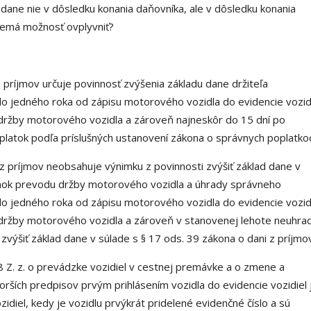
dane nie v dôsledku konania daňovníka, ale v dôsledku konania
nemá možnosť ovplyvniť?
 príjmov určuje povinnosť zvýšenia základu dane držiteľa
do jedného roka od zápisu motorového vozidla do evidencie vozid
držby motorového vozidla a zároveň najneskôr do 15 dní po
oplatok podľa príslušných ustanovení zákona o správnych poplatko
z príjmov neobsahuje výnimku z povinnosti zvýšiť základ dane v
nok prevodu držby motorového vozidla a úhrady správneho
do jedného roka od zápisu motorového vozidla do evidencie vozid
držby motorového vozidla a zároveň v stanovenej lehote neuhrad
výšiť základ dane v súlade s § 17 ods. 39 zákona o dani z príjmo
8 Z. z. o prevádzke vozidiel v cestnej premávke a o zmene a
orších predpisov prvým prihlásením vozidla do evidencie vozidiel 
idiel, kedy je vozidlu prvýkrát pridelené evidenčné číslo a sú