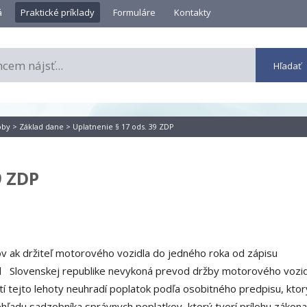
á
Praktické príklady
Formuláre
Kontakty
oby
>
Základ dane
> Uplatnenie § 17 ods. 39 ZDP
9 ZDP
ov ak držiteľ motorového vozidla do jedného roka od zápisu
el Slovenskej republike nevykoná prevod držby motorového vozid
í tejto lehoty neuhradí poplatok podľa osobitného predpisu, kto
hľadu sadzobníka správnych poplatkov, ktorý tvorí prílohu zákona