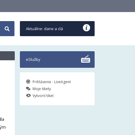
Aktuálne: dane a clá
eSlužby
Prihlásenie - LiveAgent
Moje tikety
Vytvoriť tiket
la
rým