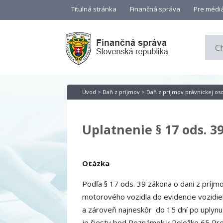
Titulná stránka
Finančná správa
Pre médi
Úvod
>
Daň z príjmov
>
Daň z príjmov právnickej os
Uplatnenie § 17 ods. 3
Otázka
Podľa § 17 ods. 39 zákona o dani z príjm
motorového vozidla do evidencie vozidi
a zároveň najneskôr do 15 dní po uplynut
je šiesty bod Poznámok k Položke 65 Pre