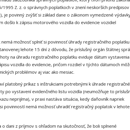
5/1995 Z. z. o správnych poplatkoch v znení neskorších predpisov
"), je povinný zvýšiť si základ dane o zákonom vymedzené výdavk
 došlo k zápisu motorového vozidla do evidencie vozidiel
ík nemá možnosť splniť si povinnosť úhrady registračného poplatku
anovenej lehote 15 dní z dôvodu, že príslušný orgán štátnej spr
ehoty na úhradu registračného poplatku eviduje dátum vystavenia
 zápisu vozidla do evidencie, pričom rozdiel v týchto dátumoch môž
nických problémov aj viac ako mesiac.
aví platobný príkaz s inštrukciami potrebnými k úhrade registračn
oty po vystavení evidenčného listu vozidla (neumožňuje to prísluš
zu neprijíma), v praxi nastáva situácia, kedy daňovník napriek
si povinností nemá možnosť uhradiť registračný poplatok v lehote
 o dani z príjmov s ohľadom na skutočnosť, že boli splnené