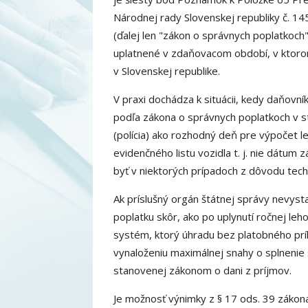
Národnej rady Slovenskej republiky č. 14
(ďalej len "zákon o správnych poplatkoch
uplatnené v zdaňovacom období, v ktorom
v Slovenskej republike.
V praxi dochádza k situácii, kedy daňovn
podľa zákona o správnych poplatkoch v st
(polícia) ako rozhodný deň pre výpočet l
evidenčného listu vozidla t. j. nie dátum
byť v niektorých prípadoch z dôvodu tech
Ak príslušný orgán štátnej správy nevyst
poplatku skôr, ako po uplynutí ročnej leh
systém, ktorý úhradu bez platobného príka
vynaloženiu maximálnej snahy o splnenie 
stanovenej zákonom o dani z príjmov.
Je možnosť výnimky z § 17 ods. 39 zákona